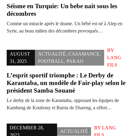
Séisme en Turquie: Un bebe nait sous les
décombres
Comme un miracle après le drame. Un bébé est né à Alep en
Syrie, au beau milieu des décombres provoqués…
BY
AUGUST
ACTUALITÉ
,
CASAMANCE
,
LANG
31, 2025
FOOTBALL
,
PAKAO
FILS
L’esprit sportif triomphe : Le Derby de
Karantaba, un modèle de Fair-play selon le
président Samba Souané
Le derby de la zone de Karantaba, opposant les équipes de
Kambeng de Koubony et Barria de Diareng, a offert…
DECEMBER 28,
BY
LANG
ACTUALITÉ
2023
FILS