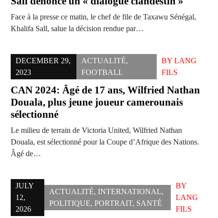
Sall dénonce un « dialogue clandestin »
Face à la presse ce matin, le chef de file de Taxawu Sénégal,
Khalifa Sall, salue la décision rendue par…
DECEMBER 29,
ACTUALITÉ
,
BY
LANG
2023
FOOTBALL
FILS
CAN 2024: Âgé de 17 ans, Wilfried Nathan
Douala, plus jeune joueur camerounais
sélectionné
Le milieu de terrain de Victoria United, Wilfried Nathan
Douala, est sélectionné pour la Coupe d’Afrique des Nations.
Âgé de…
JULY
BY
ACTUALITÉ
,
INTERNATIONAL
,
12,
LANG
POLITIQUE
,
PORTRAIT
,
SANTÉ
2026
FILS