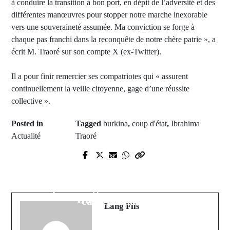
à conduire la transition à bon port, en dépit de l’adversité et des
différentes manœuvres pour stopper notre marche inexorable
vers une souveraineté assumée. Ma conviction se forge à
chaque pas franchi dans la reconquête de notre chère patrie », a
écrit M. Traoré sur son compte X (ex-Twitter).
Il a pour finir remercier ses compatriotes qui « assurent
continuellement la veille citoyenne, gage d’une réussite
collective ».
Posted in
Tagged
burkina
,
coup d'état
,
Ibrahima
Actualité
Traoré
Prev Post
Next Post
Le prix "The man of peace"
Gamou Taslima 2023: Message fort
décerné au khalife de Médina Baye
du khalife Mouhamadou Makhily
par une grande université
Diaby Gassama
camerounaise
Lang Fils