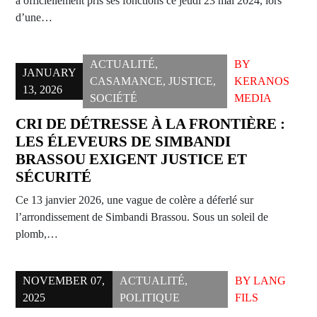
a officiellement pris ses fonctions ce jeudi 23 mai 2024, lors
d’une…
ACTUALITÉ
,
BY
JANUARY
CASAMANCE
,
JUSTICE
,
KERANOS
13, 2026
SOCIÉTÉ
MEDIA
CRI DE DÉTRESSE À LA FRONTIÈRE :
LES ÉLEVEURS DE SIMBANDI
BRASSOU EXIGENT JUSTICE ET
SÉCURITÉ
Ce 13 janvier 2026, une vague de colère a déferlé sur
l’arrondissement de Simbandi Brassou. Sous un soleil de
plomb,…
NOVEMBER 07,
ACTUALITÉ
,
BY
LANG
2025
POLITIQUE
FILS