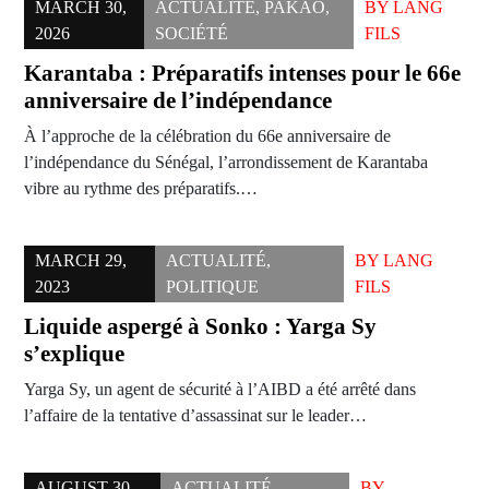
MARCH 30,
ACTUALITÉ
,
PAKAO
,
BY
LANG
2026
SOCIÉTÉ
FILS
Karantaba : Préparatifs intenses pour le 66e
anniversaire de l’indépendance
À l’approche de la célébration du 66e anniversaire de
l’indépendance du Sénégal, l’arrondissement de Karantaba
vibre au rythme des préparatifs.…
MARCH 29,
ACTUALITÉ
,
BY
LANG
2023
POLITIQUE
FILS
Liquide aspergé à Sonko : Yarga Sy
s’explique
Yarga Sy, un agent de sécurité à l’AIBD a été arrêté dans
l’affaire de la tentative d’assassinat sur le leader…
AUGUST 30,
ACTUALITÉ
,
BY