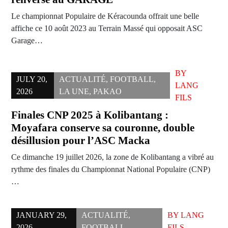
Le championnat Populaire de Kéracounda offrait une belle
affiche ce 10 août 2023 au Terrain Massé qui opposait ASC
Garage…
BY
JULY 20,
ACTUALITÉ
,
FOOTBALL
,
LANG
2026
LA UNE
,
PAKAO
FILS
Finales CNP 2025 à Kolibantang :
Moyafara conserve sa couronne, double
désillusion pour l’ASC Macka
Ce dimanche 19 juillet 2026, la zone de Kolibantang a vibré au
rythme des finales du Championnat National Populaire (CNP)
…
JANUARY 29,
ACTUALITÉ
,
BY
LANG
2026
FOOTBALL
FILS