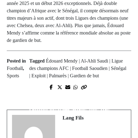
année 2025 et un début 2026 exceptionnels. Déjà double
champion d’Afrique avec le Sénégal, il compte désormais neuf
titres majeurs à son actif, dont trois Ligues des champions (une
avec Chelsea, deux avec Al-Ahli). Plus que jamais, Édouard
Mendy s’affirme comme la référence mondiale absolue au poste
de gardien de but.
Posted in
Tagged
Édouard Mendy | Al-Ahli Saudi | Ligue
Football
,
des champions AFC | Football Saoudien | Sénégal
Sports
| Exploit | Palmarès | Gardien de but
Prev Post
Next Post
L'éveil industriel de Médina Yoro
Dîner des correspondants : Donald
Foulah au cœur de la Vision Sénégal
Trump évacué après des tirs
2050
Lang Fils