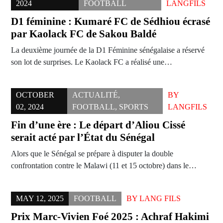
2024
FOOTBALL
LANGFILS
D1 féminine : Kumaré FC de Sédhiou écrasé
par Kaolack FC de Sakou Baldé
La deuxième journée de la D1 Féminine sénégalaise a réservé
son lot de surprises. Le Kaolack FC a réalisé une…
OCTOBER
ACTUALITÉ
,
BY
02, 2024
FOOTBALL
,
SPORTS
LANGFILS
Fin d’une ère : Le départ d’Aliou Cissé
serait acté par l’État du Sénégal
Alors que le Sénégal se prépare à disputer la double
confrontation contre le Malawi (11 et 15 octobre) dans le…
MAY 12, 2025
FOOTBALL
BY
LANG FILS
Prix Marc-Vivien Foé 2025 : Achraf Hakimi