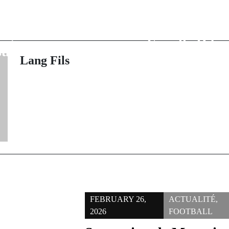
Rassemblement 
ension : Grève
Souna Karan
ts, violences et
Famille Diba 
suspendus
illustres 
Lang Fils
FEBRUARY 26,
ACTUALITÉ
,
2026
FOOTBALL