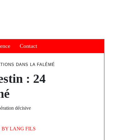
ience
Contact
ATIONS DANS LA FALÉMÉ
stin : 24
mé
ération décisive
BY
LANG FILS