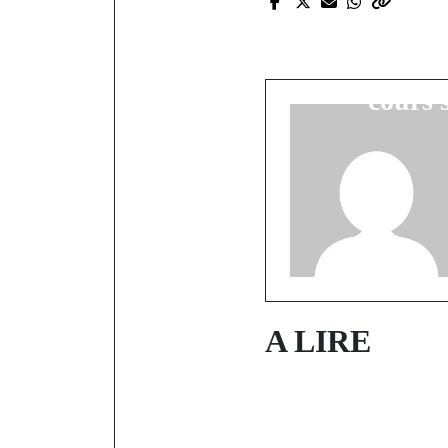
UCAD sous t
des étudian
cours 
A LIRE