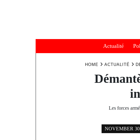
Skip
to
content
Actualité
Pol
HOME
ACTUALITÉ
D
Démantèl
i
Les forces armé
NOVEMBER 30,