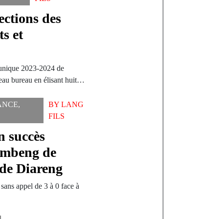
ections des
s et
e unique 2023-2024 de
eau bureau en élisant huit…
ANCE
,
BY
LANG
FILS
n succès
ambeng de
 de Diareng
ans appel de 3 à 0 face à