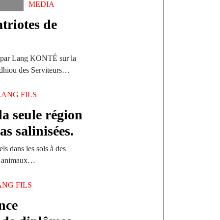
MEDIA
triotes de
ée par Lang KONTÉ sur la
dhiou des Serviteurs…
LANG FILS
a seule région
as salinisées.
ls dans les sols à des
es, animaux…
ANG FILS
ence