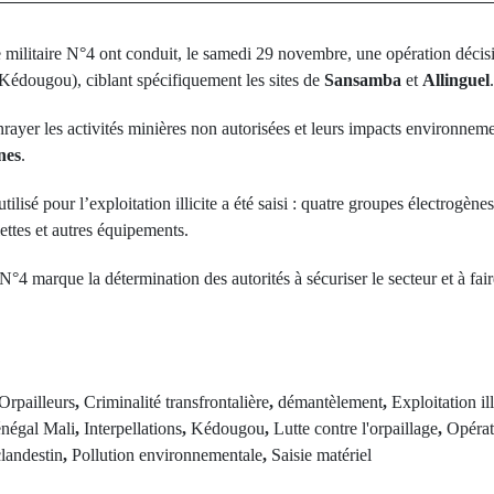
militaire N°4 ont conduit, le samedi 29 novembre, une opération décisiv
(Kédougou), ciblant spécifiquement les sites de
Sansamba
et
Allinguel
.
enrayer les activités minières non autorisées et leurs impacts environne
nes
.
tilisé pour l’exploitation illicite a été saisi : quatre groupes électrogè
ttes et autres équipements.
 N°4 marque la détermination des autorités à sécuriser le secteur et à fa
Orpailleurs
,
Criminalité transfrontalière
,
démantèlement
,
Exploitation il
énégal Mali
,
Interpellations
,
Kédougou
,
Lutte contre l'orpaillage
,
Opérat
landestin
,
Pollution environnementale
,
Saisie matériel
Next Po
rev Post