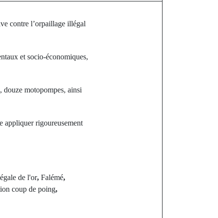
e contre l’orpaillage illégal
mentaux et socio-économiques,
nes, douze motopompes, ainsi
ire appliquer rigoureusement
légale de l'or
,
Falémé
,
ion coup de poing
,
st