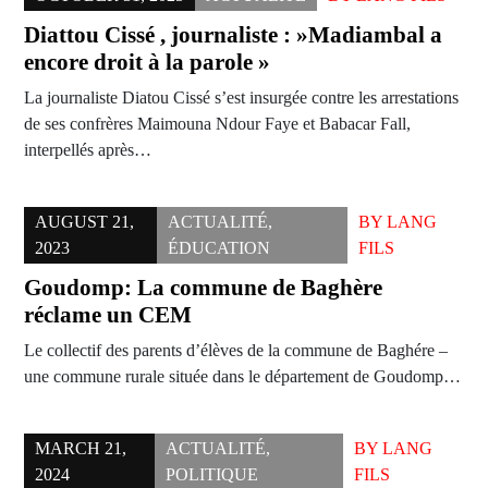
Diattou Cissé , journaliste : »Madiambal a
encore droit à la parole »
La journaliste Diatou Cissé s’est insurgée contre les arrestations
de ses confrères Maimouna Ndour Faye et Babacar Fall,
interpellés après…
AUGUST 21,
ACTUALITÉ
,
BY
LANG
2023
ÉDUCATION
FILS
Goudomp: La commune de Baghère
réclame un CEM
Le collectif des parents d’élèves de la commune de Baghére –
une commune rurale située dans le département de Goudomp…
MARCH 21,
ACTUALITÉ
,
BY
LANG
2024
POLITIQUE
FILS