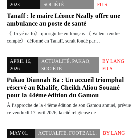
2023
SOCIÉTÉ
FILS
Tanaff : le maire Léonce Nzally offre une
ambulance au poste de santé
《 Ta yé na fo》 qui signifie en français 《 Va leur rendre
compte》 déformé en Tanaff, serait fondé par…
APRIL 16,
ACTUALITÉ
,
PAKAO
,
BY
LANG
2026
SOCIÉTÉ
FILS
Pakao Diannah Ba : Un accueil triomphal
réservé au Khalife, Cheikh Aliou Souané
pour la 44ème édition du Gamou
À l’approche de la 44ème édition de son Gamou annuel, prévue
ce vendredi 17 avril 2026, la cité religieuse de…
MAY 01,
ACTUALITÉ
,
FOOTBALL
,
BY
LANG