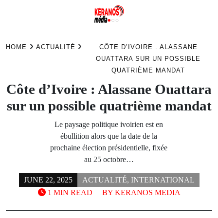
Skip
to
HOME
ACTUALITÉ
CÔTE D’IVOIRE : ALASSANE
content
OUATTARA SUR UN POSSIBLE
QUATRIÈME MANDAT
Côte d’Ivoire : Alassane Ouattara
sur un possible quatrième mandat
Le paysage politique ivoirien est en
ébullition alors que la date de la
prochaine élection présidentielle, fixée
au 25 octobre…
JUNE 22, 2025
ACTUALITÉ
,
INTERNATIONAL
1 MIN READ
BY
KERANOS MEDIA