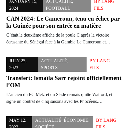
JANUARY 15,
ACTUALITÉ
,
BY
LANG
2024
FOOTBALL
FILS
CAN 2024: Le Cameroun, tenu en échec par
la Guinée pour son entrée en matière
C’était le deuxième affiche de la poule C après la victoire
écrasante du Sénégal face à la Gambie.Le Cameroun et…
JULY 25,
ACTUALITÉ
,
BY
LANG
2023
SPORTS
FILS
Transfert: Ismaïla Sarr rejoint officiellement
l’OM
L’ancien du FC Metz et du Stade rennais quitte Watford, et
signe un contrat de cinq saisons avec les Phocéens.…
MAY 12,
ACTUALITÉ
,
ÉCONOMIE
,
BY
LANG
2023
SOCIÉTÉ
FILS