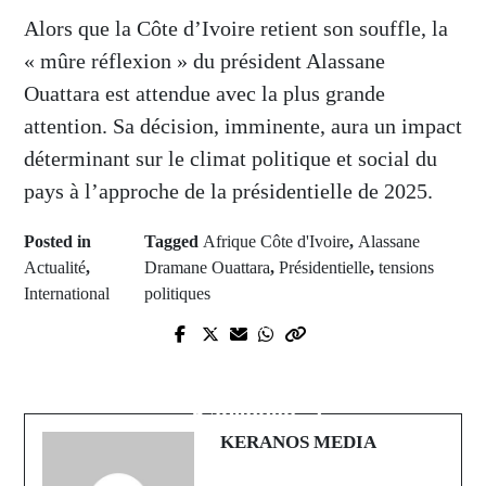
Alors que la Côte d’Ivoire retient son souffle, la
« mûre réflexion » du président Alassane
Ouattara est attendue avec la plus grande
attention. Sa décision, imminente, aura un impact
déterminant sur le climat politique et social du
pays à l’approche de la présidentielle de 2025.
Posted in
Tagged
Afrique Côte d'Ivoire
,
Alassane
Actualité
,
Dramane Ouattara
,
Présidentielle
,
tensions
International
politiques
Prev Post
Next Post
Premier Ministre Ousmane Sonko
Disparition inquiétante à Diaobé-
en visite officielle en Chine, les
Kabendou
nouveaux accords.
KERANOS MEDIA