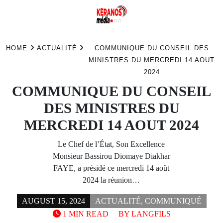
Skip
to
HOME
ACTUALITÉ
COMMUNIQUE DU CONSEIL DES
content
MINISTRES DU MERCREDI 14 AOUT
2024
COMMUNIQUE DU CONSEIL
DES MINISTRES DU
MERCREDI 14 AOUT 2024
Le Chef de l’État, Son Excellence
Monsieur Bassirou Diomaye Diakhar
FAYE, a présidé ce mercredi 14 août
2024 la réunion…
AUGUST 15, 2024
ACTUALITÉ
,
COMMUNIQUÉ
1 MIN READ
BY
LANGFILS