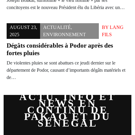
Joseph Boakai, surnommé « le vieil homme » par ses
concitoyens est le nouveau Président élu du Libéria avec un…
AUGUST 23,
ACTUALITÉ
,
BY
LANG
2025
ENVIRONNEMENT
FILS
Dégâts considérables à Podor après des
fortes pluies
De violentes pluies se sont abattues ce jeudi dernier sur le
département de Podor, causant d’importants dégâts matériels et
de…
ACTU, INFO ET
NEWS EN
CONTINU DE
PAKAO ET DU
SÉNÉGAL