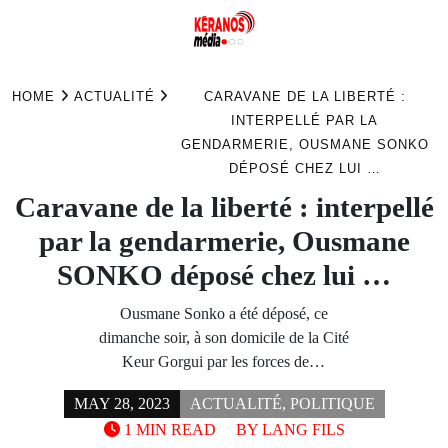
Skip
to
HOME
ACTUALITÉ
CARAVANE DE LA LIBERTÉ :
content
INTERPELLÉ PAR LA
GENDARMERIE, OUSMANE SONKO
DÉPOSÉ CHEZ LUI …
Caravane de la liberté : interpellé
par la gendarmerie, Ousmane
SONKO déposé chez lui …
Ousmane Sonko a été déposé, ce
dimanche soir, à son domicile de la Cité
Keur Gorgui par les forces de…
MAY 28, 2023
ACTUALITÉ
,
POLITIQUE
1 MIN READ
BY
LANG FILS