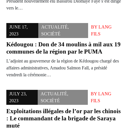
Président nouvellement élu Bassirou Diomaye Faye s’est dirigé
vers le…
JUNE 17,
ACTUALITÉ
,
BY
LANG
2023
SOCIÉTÉ
FILS
Kédougou : Don de 34 moulins à mil aux 19
communes de la région par le PUMA
L’adjoint au gouverneur de la région de Kédougou chargé des
affaires administratives, Amadou Salmon Fall, a présidé
vendredi la cérémonie…
JULY 23,
ACTUALITÉ
,
BY
LANG
2023
SOCIÉTÉ
FILS
Exploitations illégales de l’or par les chinois
: Le commandant de la brigade de Saraya
muté