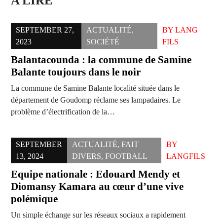
A LIRE
SEPTEMBER 27,
ACTUALITÉ
,
BY
LANG
2023
SOCIÉTÉ
FILS
Balantacounda : la commune de Samine
Balante toujours dans le noir
La commune de Samine Balante localité située dans le
département de Goudomp réclame ses lampadaires. Le
problème d’électrification de la…
SEPTEMBER
ACTUALITÉ
,
FAIT
BY
13, 2024
DIVERS
,
FOOTBALL
LANGFILS
Equipe nationale : Edouard Mendy et
Diomansy Kamara au cœur d’une vive
polémique
Un simple échange sur les réseaux sociaux a rapidement