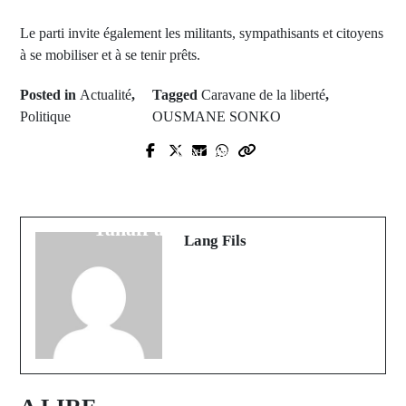
Le parti invite également les militants, sympathisants et citoyens
à se mobiliser et à se tenir prêts.
Posted in
Actualité
,
Tagged
Caravane de la liberté
,
Politique
OUSMANE SONKO
Next Post
Prev Post
La classe politique Sénégalaise en
Turquie : Erdogan réélu après un
deuil : le Vieux Demba Maréna de
second tour inédit
Tanaff a tiré sa révérence
Lang Fils