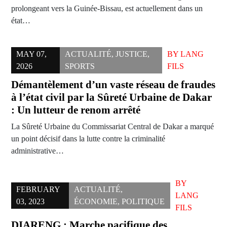
prolongeant vers la Guinée-Bissau, est actuellement dans un
état…
MAY 07,
ACTUALITÉ
,
JUSTICE
,
BY
LANG
2026
SPORTS
FILS
Démantèlement d’un vaste réseau de fraudes
à l’état civil par la Sûreté Urbaine de Dakar
: Un lutteur de renom arrêté
La Sûreté Urbaine du Commissariat Central de Dakar a marqué
un point décisif dans la lutte contre la criminalité
administrative…
BY
FEBRUARY
ACTUALITÉ
,
LANG
03, 2023
ÉCONOMIE
,
POLITIQUE
FILS
DIARENG : Marche pacifique des