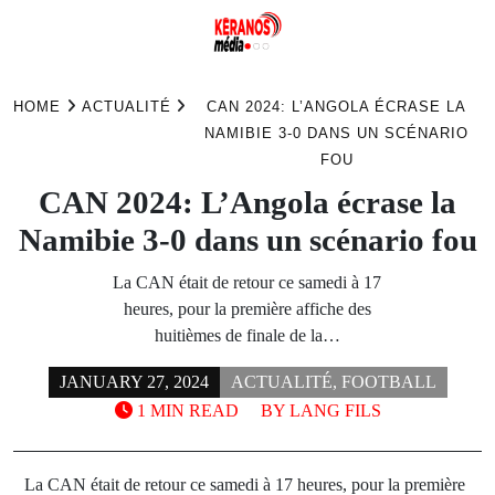
Skip
to
HOME
ACTUALITÉ
CAN 2024: L’ANGOLA ÉCRASE LA
content
NAMIBIE 3-0 DANS UN SCÉNARIO
FOU
CAN 2024: L’Angola écrase la
Namibie 3-0 dans un scénario fou
La CAN était de retour ce samedi à 17
heures, pour la première affiche des
huitièmes de finale de la…
JANUARY 27, 2024
ACTUALITÉ
,
FOOTBALL
1 MIN READ
BY
LANG FILS
La CAN était de retour ce samedi à 17 heures, pour la première