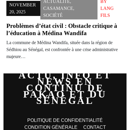
ACTUALITÉ
,
BY
NOVEMBER
CASAMANCE
,
LANG
20, 2025
SOCIÉTÉ
FILS
Problèmes d’état civil : Obstacle critique à
l’éducation à Médina Wandifa
La commune de Médina Wandifa, située dans la région de
Sédhiou au Sénégal, est confrontée à une crise administrative
majeure…
ACTU, INFO ET
NEWS EN
CONTINU DE
PAKAO ET DU
SÉNÉGAL
POLITIQUE DE CONFIDENTIALITÉ
CONDITION GÉNÉRALE
CONTACT