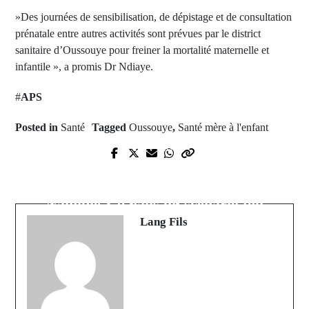
»Des journées de sensibilisation, de dépistage et de consultation
prénatale entre autres activités sont prévues par le district
sanitaire d’Oussouye pour freiner la mortalité maternelle et
infantile », a promis Dr Ndiaye.
#
APS
Posted in
Santé
Tagged
Oussouye
,
Santé mère à l'enfant
Prev Post
Next Post
Linguère: une femme de 55 ans se
CAN 2024: L'Angola écrase la
donne la mort; la cause très
Namibie 3-0 dans un scénario fou
étonnante
Lang Fils