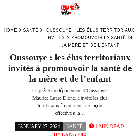
Skip
to
HOME
SANTÉ
OUSSOUYE : LES ÉLUS TERRITORIAUX
content
INVITÉS À PROMOUVOIR LA SANTÉ DE
LA MÈRE ET DE L’ENFANT
Oussouye : les élus territoriaux
invités à promouvoir la santé de
la mère et de l’enfant
Le préfet du département d’Oussouye,
Maurice Latire Dione, a invité les élus
territoriaux à contribuer de façon
effective à la…
JANUARY 27, 2024
SANTÉ
1 MIN READ
BY
LANG FILS