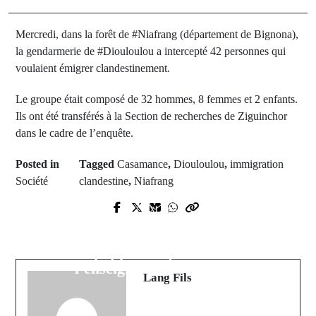
Mercredi, dans la forêt de #Niafrang (département de Bignona),
la gendarmerie de #Diouloulou a intercepté 42 personnes qui
voulaient émigrer clandestinement.
Le groupe était composé de 32 hommes, 8 femmes et 2 enfants.
Ils ont été transférés à la Section de recherches de Ziguinchor
dans le cadre de l’enquête.
Posted in
Tagged
Casamance
,
Diouloulou
,
immigration
Société
clandestine
,
Niafrang
Prev Post
Next Post
Kolda : Le Chef de l’État mise sur
TOUBA : l’Ucak a remis ses tout
l’équité territoriale et la relance de
premiers diplômes dans le cadre de
la filière cotonnière
l’enseignement supérieur
Lang Fils