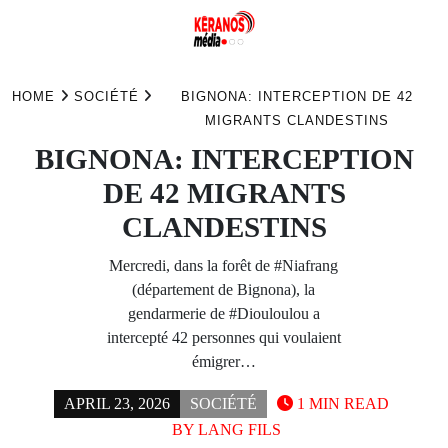
Skip
to
HOME
SOCIÉTÉ
BIGNONA: INTERCEPTION DE 42
content
MIGRANTS CLANDESTINS
BIGNONA: INTERCEPTION
DE 42 MIGRANTS
CLANDESTINS
Mercredi, dans la forêt de #Niafrang
(département de Bignona), la
gendarmerie de #Diouloulou a
intercepté 42 personnes qui voulaient
émigrer…
APRIL 23, 2026
SOCIÉTÉ
1 MIN READ
BY
LANG FILS