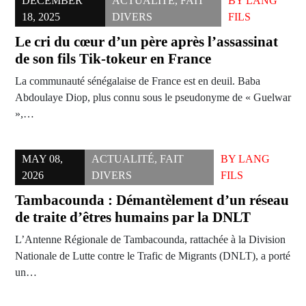
DECEMBER
ACTUALITÉ
,
FAIT
BY
LANG
18, 2025
DIVERS
FILS
Le cri du cœur d’un père après l’assassinat
de son fils Tik-tokeur en France
La communauté sénégalaise de France est en deuil. Baba
Abdoulaye Diop, plus connu sous le pseudonyme de « Guelwar
»,…
MAY 08,
ACTUALITÉ
,
FAIT
BY
LANG
2026
DIVERS
FILS
Tambacounda : Démantèlement d’un réseau
de traite d’êtres humains par la DNLT
L’Antenne Régionale de Tambacounda, rattachée à la Division
Nationale de Lutte contre le Trafic de Migrants (DNLT), a porté
un…