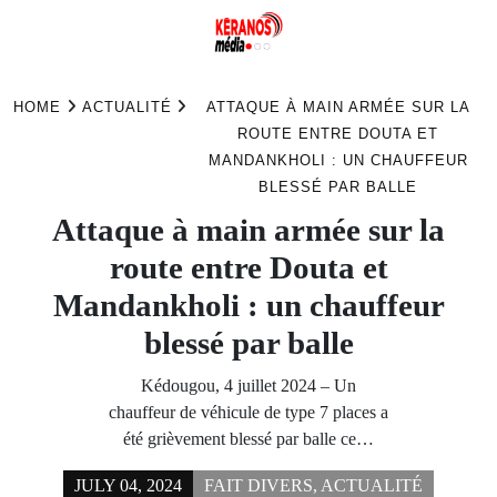
Skip
to
HOME
ACTUALITÉ
ATTAQUE À MAIN ARMÉE SUR LA
content
ROUTE ENTRE DOUTA ET
MANDANKHOLI : UN CHAUFFEUR
BLESSÉ PAR BALLE
Attaque à main armée sur la
route entre Douta et
Mandankholi : un chauffeur
blessé par balle
Kédougou, 4 juillet 2024 – Un
chauffeur de véhicule de type 7 places a
été grièvement blessé par balle ce…
JULY 04, 2024
FAIT DIVERS
,
ACTUALITÉ