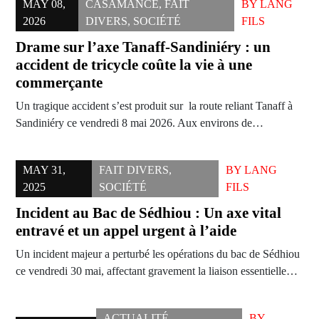
MAY 08,
CASAMANCE
,
FAIT
BY
LANG
2026
DIVERS
,
SOCIÉTÉ
FILS
Drame sur l’axe Tanaff-Sandiniéry : un
accident de tricycle coûte la vie à une
commerçante
Un tragique accident s’est produit sur la route reliant Tanaff à
Sandiniéry ce vendredi 8 mai 2026. Aux environs de…
MAY 31,
FAIT DIVERS
,
BY
LANG
2025
SOCIÉTÉ
FILS
Incident au Bac de Sédhiou : Un axe vital
entravé et un appel urgent à l’aide
Un incident majeur a perturbé les opérations du bac de Sédhiou
ce vendredi 30 mai, affectant gravement la liaison essentielle…
ACTUALITÉ
,
BY