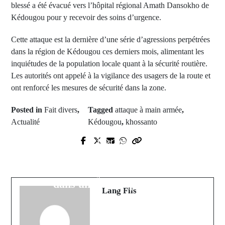
blessé a été évacué vers l’hôpital régional Amath Dansokho de
Kédougou pour y recevoir des soins d’urgence.
Cette attaque est la dernière d’une série d’agressions perpétrées
dans la région de Kédougou ces derniers mois, alimentant les
inquiétudes de la population locale quant à la sécurité routière.
Les autorités ont appelé à la vigilance des usagers de la route et
ont renforcé les mesures de sécurité dans la zone.
Posted in
Fait divers
,
Tagged
attaque à main armée
,
Actualité
Kédougou
,
khossanto
Next Post
Prev Post
CAN 2025 : Le Sénégal se lance
Fraude au Bac : Deux candidates
dans la course à la qualification
exclues au Lycée de Kafountine
dans un groupe palpitant
Lang Fils