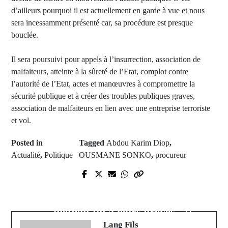
d’ailleurs pourquoi il est actuellement en garde à vue et nous
sera incessamment présenté car, sa procédure est presque
bouclée.
Il sera poursuivi pour appels à l’insurrection, association de
malfaiteurs, atteinte à la sûreté de l’Etat, complot contre
l’autorité de l’Etat, actes et manœuvres à compromettre la
sécurité publique et à créer des troubles publiques graves,
association de malfaiteurs en lien avec une entreprise terroriste
et vol.
Posted in
Tagged
Abdou Karim Diop
,
Actualité
,
Politique
OUSMANE SONKO
,
procureur
Prev Post
Next Post
Coup d'État: Abdourahamane
AFTU: Les chauffeurs de bus TATA
Tchiani nouvel homme fort du Niger
mettent fin à leurs grèves
Lang Fils