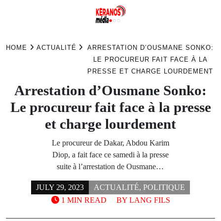
Skip
to
HOME
ACTUALITÉ
ARRESTATION D’OUSMANE SONKO:
content
LE PROCUREUR FAIT FACE À LA
PRESSE ET CHARGE LOURDEMENT
Arrestation d’Ousmane Sonko:
Le procureur fait face à la presse
et charge lourdement
Le procureur de Dakar, Abdou Karim
Diop, a fait face ce samedi à la presse
suite à l’arrestation de Ousmane…
JULY 29, 2023
ACTUALITÉ
,
POLITIQUE
1 MIN READ
BY
LANG FILS