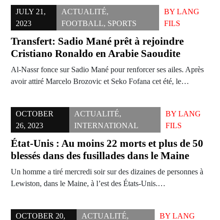
JULY 21,
ACTUALITÉ
,
BY
LANG
2023
FOOTBALL
,
SPORTS
FILS
Transfert: Sadio Mané prêt à rejoindre
Cristiano Ronaldo en Arabie Saoudite
Al-Nassr fonce sur Sadio Mané pour renforcer ses ailes. Après
avoir attiré Marcelo Brozovic et Seko Fofana cet été, le…
OCTOBER
ACTUALITÉ
,
BY
LANG
26, 2023
INTERNATIONAL
FILS
État-Unis : Au moins 22 morts et plus de 50
blessés dans des fusillades dans le Maine
Un homme a tiré mercredi soir sur des dizaines de personnes à
Lewiston, dans le Maine, à l’est des États-Unis.…
OCTOBER 20,
ACTUALITÉ
,
BY
LANG