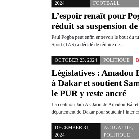
2024
FOOTBALL
L’espoir renaît pour P
réduit sa suspension de
Paul Pogba peut enfin entrevoir le bout du tu
Sport (TAS) a décidé de réduire de…
OCTOBER 23, 2024
POLITIQUE
Législatives : Amadou Ba
à Dakar et soutient S
le PUR y reste ancré
La coalition Jam Ak Jariñ de Amadou Bâ retir
département de Dakar pour soutenir l’inter 
DECEMBER 31,
ACTUALITÉ
,
2024
POLITIQUE