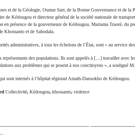
nes et de la Géologie, Oumar Sarr, de la Bonne Gouvernance et de la 
e de Kédougou et directeur général de la société nationale de trans
union en présence de la gouverneure de Kédougou, Mariama Traoré, du pr
de Khossanto et de Sabodala.
ités administratives, à tous les échelons de l’État, sont « au service de
es représentants des populations. Ils sont appelés à […] travailler avec le
solutions aux problèmes qui se posent à nos concitoyens », a souligné 
s, qui sont internés à l’hôpital régional Amath-Dansokho de Kédougou.
ed
Collectivité
,
Kédougou
,
khossanto
,
violence
rev Post
Next Po
 Les fennecs
Présidentiel
es Lions de la
Baptême du feu
a à Dakar
Kolda dans l