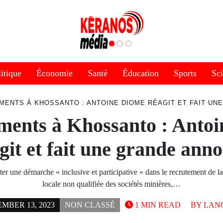
itique
Économie
Santé
Éducation
Sports
Sc
MENTS À KHOSSANTO : ANTOINE DIOME RÉAGIT ET FAIT UN
ments à Khossanto : Anto
git et fait une grande ann
ter une démarche « inclusive et participative » dans le recrutement de 
locale non qualifiée des sociétés minières,…
MBER 13, 2023
NON CLASSÉ
1 MIN READ
BY
LANG