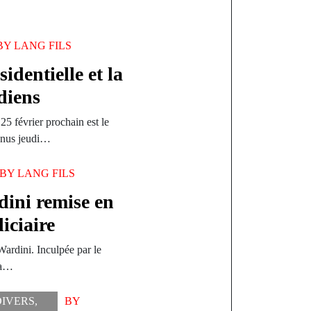
BY
LANG FILS
identielle et la
diens
 25 février prochain est le
venus jeudi…
BY
LANG FILS
ini remise en
diciaire
ardini. Inculpée par le
e a…
DIVERS
,
BY