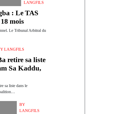
LANGFILS
ogba : Le TAS
 18 mois
nnel. Le Tribunal Arbitral du
BY
LANGFILS
 retire sa liste
amm Sa Kaddu,
e sa liste dans le
coalition…
BY
LANGFILS