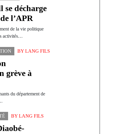
l se décharge
n de l’APR
ment de la vie politique
s activités…
TION
BY
LANG FILS
on
n grève à
gnants du département de
à…
TÉ
BY
LANG FILS
Diaobé-