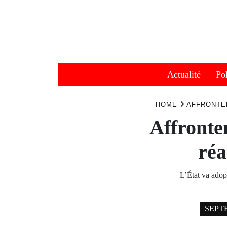
Skip
to
content
Actualité
Pol
HOME
AFFRONTE
Affronte
réa
L’État va adop
SEPTE