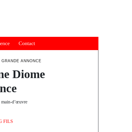
ience
Contact
E GRANDE ANNONCE
ine Diome
once
la main-d’œuvre
 FILS