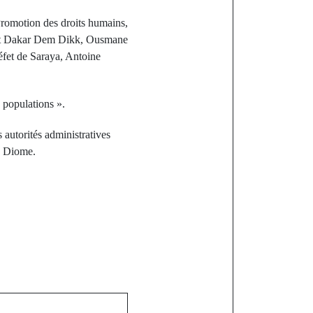
Promotion des droits humains,
port Dakar Dem Dikk, Ousmane
éfet de Saraya, Antoine
s populations ».
s autorités administratives
M. Diome.
st
le 2024 :
 du maire de
'opposition