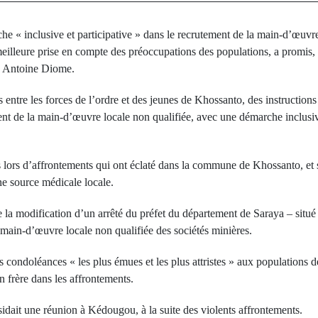
e « inclusive et participative » dans le recrutement de la main-d’œuvre
meilleure prise en compte des préoccupations des populations, a promis
ur, Antoine Diome.
s entre les forces de l’ordre et des jeunes de Khossanto, des instruction
t de la main-d’œuvre locale non qualifiée, avec une démarche inclusive 
 lors d’affrontements qui ont éclaté dans la commune de Khossanto, et s
ne source médicale locale.
re la modification d’un arrêté du préfet du département de Saraya – sit
a main-d’œuvre locale non qualifiée des sociétés minières.
 condoléances « les plus émues et les plus attristes » aux populations
 frère dans les affrontements.
ésidait une réunion à Kédougou, à la suite des violents affrontements.