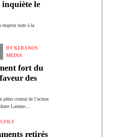
 inquiète le
 stupeur suite à la
BY
KERANOS
MEDIA
ment fort du
faveur des
 pilier central de l’action
u Maire Lamine…
GFILS
aments retirés