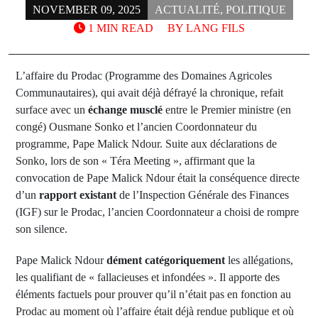
NOVEMBER 09, 2025
ACTUALITÉ
,
POLITIQUE
1 MIN READ
BY
LANG FILS
L’affaire du Prodac (Programme des Domaines Agricoles
Communautaires), qui avait déjà défrayé la chronique, refait
surface avec un
échange musclé
entre le Premier ministre (en
congé) Ousmane Sonko et l’ancien Coordonnateur du
programme, Pape Malick Ndour. Suite aux déclarations de
Sonko, lors de son « Téra Meeting », affirmant que la
convocation de Pape Malick Ndour était la conséquence directe
d’un
rapport existant
de l’Inspection Générale des Finances
(IGF) sur le Prodac, l’ancien Coordonnateur a choisi de rompre
son silence.
Pape Malick Ndour
dément catégoriquement
les allégations,
les qualifiant de « fallacieuses et infondées ». Il apporte des
éléments factuels pour prouver qu’il n’était pas en fonction au
Prodac au moment où l’affaire était déjà rendue publique et où