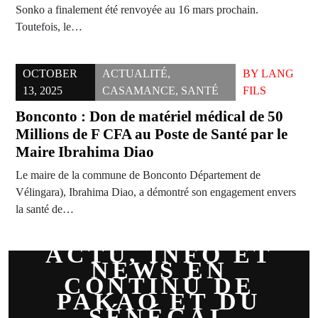
Sonko a finalement été renvoyée au 16 mars prochain.
Toutefois, le…
OCTOBER
ACTUALITÉ
,
BY
LANG
13, 2025
CASAMANCE
,
SANTÉ
FILS
Bonconto : Don de matériel médical de 50
Millions de F CFA au Poste de Santé par le
Maire Ibrahima Diao
Le maire de la commune de Bonconto Département de
Vélingara), Ibrahima Diao, a démontré son engagement envers
la santé de…
ACTU, INFO ET
NEWS EN
CONTINU DE
PAKAO ET DU
SÉNÉGAL