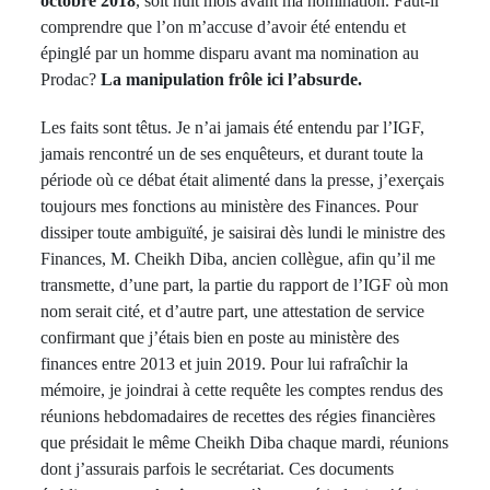
octobre 2018
, soit huit mois avant ma nomination. Faut-il
comprendre que l’on m’accuse d’avoir été entendu et
épinglé par un homme disparu avant ma nomination au
Prodac?
La manipulation frôle ici l’absurde.
Les faits sont têtus. Je n’ai jamais été entendu par l’IGF,
jamais rencontré un de ses enquêteurs, et durant toute la
période où ce débat était alimenté dans la presse, j’exerçais
toujours mes fonctions au ministère des Finances. Pour
dissiper toute ambiguïté, je saisirai dès lundi le ministre des
Finances, M. Cheikh Diba, ancien collègue, afin qu’il me
transmette, d’une part, la partie du rapport de l’IGF où mon
nom serait cité, et d’autre part, une attestation de service
confirmant que j’étais bien en poste au ministère des
finances entre 2013 et juin 2019. Pour lui rafraîchir la
mémoire, je joindrai à cette requête les comptes rendus des
réunions hebdomadaires de recettes des régies financières
que présidait le même Cheikh Diba chaque mardi, réunions
dont j’assurais parfois le secrétariat. Ces documents