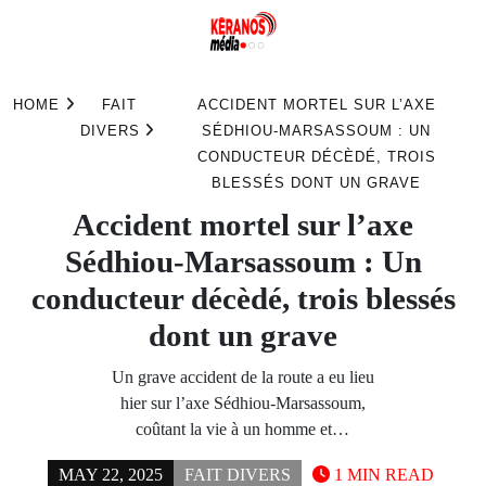
Skip
to
HOME
FAIT
ACCIDENT MORTEL SUR L’AXE
content
DIVERS
SÉDHIOU-MARSASSOUM : UN
CONDUCTEUR DÉCÈDÉ, TROIS
BLESSÉS DONT UN GRAVE
Accident mortel sur l’axe
Sédhiou-Marsassoum : Un
conducteur décèdé, trois blessés
dont un grave
Un grave accident de la route a eu lieu
hier sur l’axe Sédhiou-Marsassoum,
coûtant la vie à un homme et…
MAY 22, 2025
FAIT DIVERS
1 MIN READ