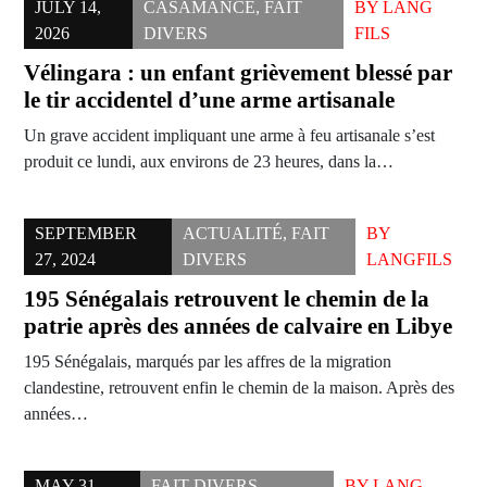
JULY 14,
CASAMANCE
,
FAIT
BY
LANG
2026
DIVERS
FILS
Vélingara : un enfant grièvement blessé par
le tir accidentel d’une arme artisanale
Un grave accident impliquant une arme à feu artisanale s’est
produit ce lundi, aux environs de 23 heures, dans la…
SEPTEMBER
ACTUALITÉ
,
FAIT
BY
27, 2024
DIVERS
LANGFILS
195 Sénégalais retrouvent le chemin de la
patrie après des années de calvaire en Libye
195 Sénégalais, marqués par les affres de la migration
clandestine, retrouvent enfin le chemin de la maison. Après des
années…
MAY 31,
FAIT DIVERS
,
BY
LANG