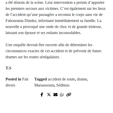
a été témoin de la scène. Leur intervention a permis d’apporter
les premiers secours aux victimes. C’est également sur les lieux
de l’accident qu’une passagère a reconnu le corps sans vie de
Fabourama Dianko, informant immédiatement sa famille. La
nouvelle a provoqué une onde de choc et de grande tristesse,
laissant son épouse et ses enfants inconsolables.
Une enquête devrait être ouverte afin de déterminer les
circonstances exactes de cet accident et de prévenir de futurs
drames sur les routes sénégalaises.
T.S
Posted in
Fait
Tagged
accident de route
,
drame
,
divers
Marsassoum
,
Sédhiou
Next Post
Prev Post
Visite présidentielle historique : Le
Sanction pour dopage : Ibrahima
Sénégal et la Mauritanie entrent
Niane suspendu deux ans par