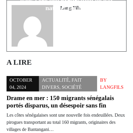
dans l'ère de l'exportation de gaz
l'AFLD
naturel liquéfié
Lang Fils
A LIRE
OCTOBER
ACTUALITÉ
,
FAIT
BY
04, 2024
DIVERS
,
SOCIÉTÉ
LANGFILS
Drame en mer : 150 migrants sénégalais
portés disparus, un désespoir sans fin
Les côtes sénégalaises sont une nouvelle fois endeuillées. Deux
pirogues transportant au total 160 migrants, originaires des
villages de Bantangani…