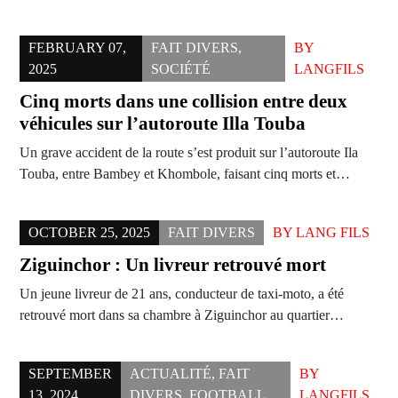
FEBRUARY 07,
FAIT DIVERS
,
BY
2025
SOCIÉTÉ
LANGFILS
Cinq morts dans une collision entre deux
véhicules sur l’autoroute Illa Touba
Un grave accident de la route s’est produit sur l’autoroute Ila
Touba, entre Bambey et Khombole, faisant cinq morts et…
OCTOBER 25, 2025
FAIT DIVERS
BY
LANG FILS
Ziguinchor : Un livreur retrouvé mort
Un jeune livreur de 21 ans, conducteur de taxi-moto, a été
retrouvé mort dans sa chambre à Ziguinchor au quartier…
SEPTEMBER
ACTUALITÉ
,
FAIT
BY
13, 2024
DIVERS
,
FOOTBALL
LANGFILS