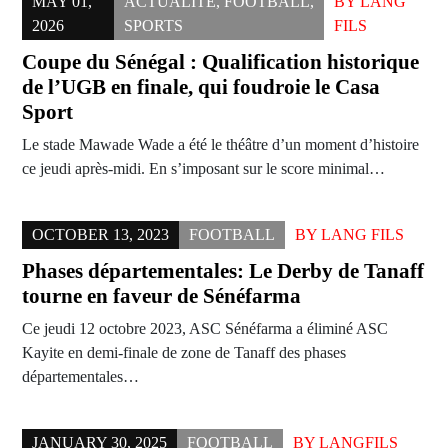
MAY 01,
ACTUALITÉ
,
FOOTBALL
,
BY
LANG
2026
SPORTS
FILS
Coupe du Sénégal : Qualification historique
de l’UGB en finale, qui foudroie le Casa
Sport
Le stade Mawade Wade a été le théâtre d’un moment d’histoire
ce jeudi après-midi. En s’imposant sur le score minimal…
OCTOBER 13, 2023
FOOTBALL
BY
LANG FILS
Phases départementales: Le Derby de Tanaff
tourne en faveur de Sénéfarma
Ce jeudi 12 octobre 2023, ASC Sénéfarma a éliminé ASC
Kayite en demi-finale de zone de Tanaff des phases
départementales…
JANUARY 30, 2025
FOOTBALL
BY
LANGFILS