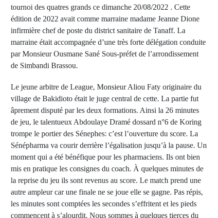
tournoi des quatres grands ce dimanche 20/08/2022 . Cette
édition de 2022 avait comme marraine madame Jeanne Dione
infirmière chef de poste du district sanitaire de Tanaff. La
marraine était accompagnée d’une très forte délégation conduite
par Monsieur Ousmane Sané Sous-préfet de l’arrondissement
de Simbandi Brassou.
Le jeune arbitre de League, Monsieur Aliou Faty originaire du
village de Bakidioto était le juge central de cette. La partie fut
âprement disputé par les deux formations. Ainsi la 26 minutes
de jeu, le talentueux Abdoulaye Dramé dossard n°6 de Koring
trompe le portier des Sénephes: c’est l’ouverture du score. La
Sénépharma va courir derrière l’égalisation jusqu’à la pause. Un
moment qui a été bénéfique pour les pharmaciens. Ils ont bien
mis en pratique les consignes du coach. À quelques minutes de
la reprise du jeu ils sont revenus au score. Le match prend une
autre ampleur car une finale ne se joue elle se gagne. Pas répis,
les minutes sont comptées les secondes s’effritent et les pieds
commencent à s’alourdit. Nous sommes à quelques tierces du