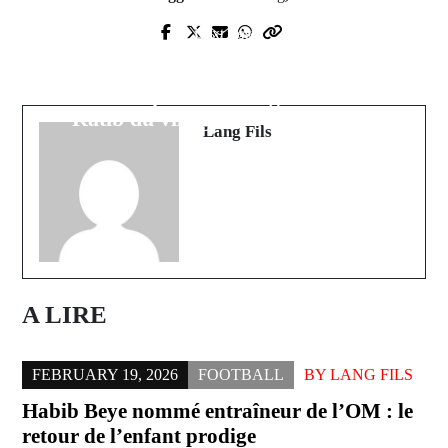
Next Post
Prev Post
Balantacounda : la population
Équipe nationale : Sofiane Diop opte
demande la libération de l'Imam
pour le Sénégal
Ratib du village de Manécounda
Lang Fils
A LIRE
FEBRUARY 19, 2026
FOOTBALL
BY
LANG FILS
Habib Beye nommé entraîneur de l’OM : le
retour de l’enfant prodige