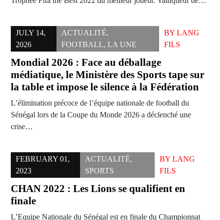
Trophée Fifa the Best 2022 du meilleur joueur. Vainqueur de…
JULY 14,
ACTUALITÉ
,
BY
LANG
2026
FOOTBALL
,
LA UNE
FILS
Mondial 2026 : Face au déballage
médiatique, le Ministère des Sports tape sur
la table et impose le silence à la Fédération
L’élimination précoce de l’équipe nationale de football du
Sénégal lors de la Coupe du Monde 2026 a déclenché une
crise…
FEBRUARY 01,
ACTUALITÉ
,
BY
LANG
2023
SPORTS
FILS
CHAN 2022 : Les Lions se qualifient en
finale
L’Equipe Nationale du Sénégal est en finale du Championnat