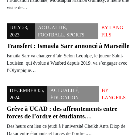
l’Éducation nationale, Moustapha Mamba Guirassy, a mené une
visite de…
JULY 23,
ACTUALITÉ
,
BY
LANG
2023
FOOTBALL
,
SPORTS
FILS
Transfert : Ismaëla Sarr annoncé à Marseille
Ismaïla Sarr va changer d’air. Selon Léquipe, le joueur Saint-
Louisien, qui évolue à Watford depuis 2019, va s’engager avec
l’Olympique…
DECEMBER 05,
ACTUALITÉ
,
BY
2024
ÉDUCATION
LANGFILS
Grève à UCAD : des affrontements entre
forces de l’ordre et étudiants…
Des heurs ont lieu ce jeudi à l’université Cheikh Anta Diop de
Dakar entre étudiants et forces de l’ordre .…