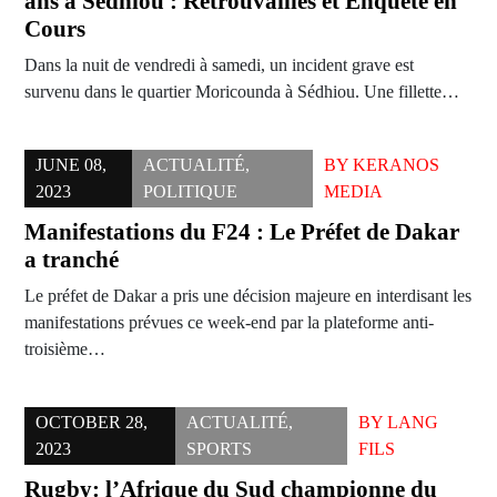
ans à Sédhiou : Retrouvailles et Enquête en
Cours
Dans la nuit de vendredi à samedi, un incident grave est
survenu dans le quartier Moricounda à Sédhiou. Une fillette…
JUNE 08,
ACTUALITÉ
,
BY
KERANOS
2023
POLITIQUE
MEDIA
Manifestations du F24 : Le Préfet de Dakar
a tranché
Le préfet de Dakar a pris une décision majeure en interdisant les
manifestations prévues ce week-end par la plateforme anti-
troisième…
OCTOBER 28,
ACTUALITÉ
,
BY
LANG
2023
SPORTS
FILS
Rugby: l’Afrique du Sud championne du