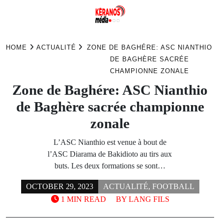
Skip
to
HOME
ACTUALITÉ
ZONE DE BAGHÉRE: ASC NIANTHIO
content
DE BAGHÈRE SACRÉE
CHAMPIONNE ZONALE
Zone de Baghére: ASC Nianthio
de Baghère sacrée championne
zonale
L’ASC Nianthio est venue à bout de
l’ASC Diarama de Bakidioto au tirs aux
buts. Les deux formations se sont…
OCTOBER 29, 2023
ACTUALITÉ
,
FOOTBALL
1 MIN READ
BY
LANG FILS