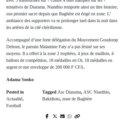
avec 5 transformés sur 7 contre 4 buts marqués sur les 7
tentatives de Diarama. Nianthio remporte ainsi un titre histoire,
son premier sacre depuis que Baghére est érigé en zone. L’
ambiance des supporters va se prolonger tard dans la nuit dans
les artères de la cité chérifienne.
Accompagné d’une forte délégation du Mouvement Goudomp
Debout, le parrain Malamine Faty n’a pas lésiné sur ses
moyens. Il a offert à la zone 2 trophées, 4 jeux de maillots, 4
ballons de compétition, 18 médailles en Or, 18 médailles en
argent et une enveloppe de 200 000 F CFA.
Adama Sonko
Posted in
Tagged
Asc Diarama
,
ASC Nianthio
,
Actualité
,
Bakidioto
,
zone de Baghére
Football
Prev Post
Next Post
Gaza: Israël intensifie son offensive,
Défaite de Francis Ngannou: