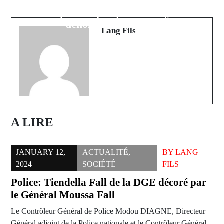
l'ONU alerte sur une "situation de
indigné, le journaliste Alain Foka
plus en plus désespérée"
dénonce du racisme
Lang Fils
A LIRE
JANUARY 12,
ACTUALITÉ
,
BY
LANG
2024
SOCIÉTÉ
FILS
Police: Tiendella Fall de la DGE décoré par
le Général Moussa Fall
Le Contrôleur Général de Police Modou DIAGNE, Directeur
Général adjoint de la Police nationale et le Contrôleur Général