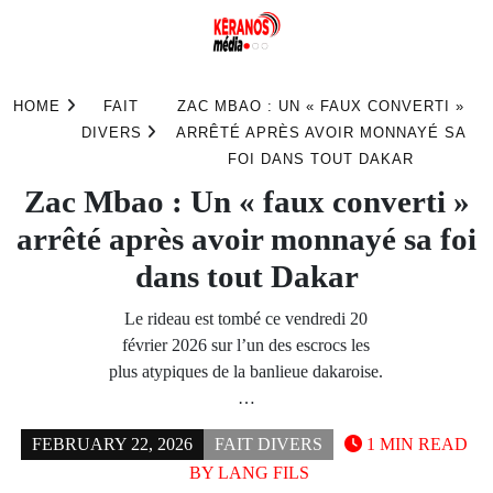
Skip
to
HOME
FAIT
ZAC MBAO : UN « FAUX CONVERTI »
content
DIVERS
ARRÊTÉ APRÈS AVOIR MONNAYÉ SA
FOI DANS TOUT DAKAR
Zac Mbao : Un « faux converti »
arrêté après avoir monnayé sa foi
dans tout Dakar
Le rideau est tombé ce vendredi 20
février 2026 sur l’un des escrocs les
plus atypiques de la banlieue dakaroise.
…
FEBRUARY 22, 2026
FAIT DIVERS
1 MIN READ
BY
LANG FILS