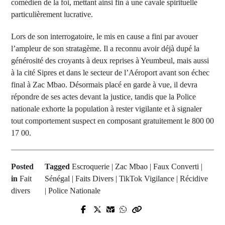
comédien de la foi, mettant ainsi fin à une cavale spirituelle
particulièrement lucrative.
Lors de son interrogatoire, le mis en cause a fini par avouer
l’ampleur de son stratagème. Il a reconnu avoir déjà dupé la
générosité des croyants à deux reprises à Yeumbeul, mais aussi
à la cité Sipres et dans le secteur de l’Aéroport avant son échec
final à Zac Mbao. Désormais placé en garde à vue, il devra
répondre de ses actes devant la justice, tandis que la Police
nationale exhorte la population à rester vigilante et à signaler
tout comportement suspect en composant gratuitement le 800 00
17 00.
Posted
Tagged
Escroquerie | Zac Mbao | Faux Converti |
in
Fait
Sénégal | Faits Divers | TikTok Vigilance | Récidive
divers
| Police Nationale
Prev Post
Next Post
Afrique du Sud : Le fils d'un ancien