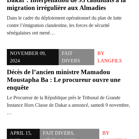
Dakar : Interpellation de 93 candidats à la
migration irrégulière aux Almadies
Dans le cadre du déploiement opérationnel du plan de lutte
contre l’émigration clandestine, les forces de sécurité
sénégalaises ont mené…
NOVEMBER 09,
FAIT
BY
2024
DIVERS
LANGFILS
Décès de l’ancien ministre Mamadou
Moustapha Ba : Le procureur ouvre une
enquête
Le Procureur de la République près le Tribunal de Grande
Instance Hors Classe de Dakar a annoncé, samedi 9 novembre,
…
APRIL 15,
FAIT DIVERS
,
BY