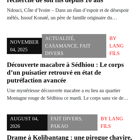
recherche de son fils depuis 10 ans
Ndouci, Côte d’Ivoire – Dans un élan d’espoir et de désespoir
mêlés, Issouf Konaté, un père de famille originaire du…
ACTUALITÉ
,
BY
NOVEMBER
CASAMANCE
,
FAIT
LANG
04, 2025
DIVERS
FILS
Découverte macabre à Sédhiou : Le corps
d’un puisatier retrouvé en état de
putréfaction avancée
Une mystérieuse découverte macabre a eu lieu au quartier
Montagne rouge de Sédhiou ce mardi. Le corps sans vie de…
AUGUST 04,
FAIT DIVERS
,
BY
LANG
2026
PAKAO
FILS
Drame à Kolibantang : une pirogue chavire,