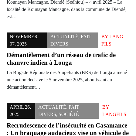
Kounayan Mancagne, Diendé (Sédhiou) – 4 avril 2025 – La
localité de Kounayan Mancagne, dans la commune de Diendé,
est…
NOVEMBER
ACTUALITÉ
,
FAIT
BY
LANG
07, 2025
DIVERS
FILS
Démantèlement d’un réseau de trafic de
chanvre indien à Louga
La Brigade Régionale des Stupéfiants (BRS) de Louga a mené
une action décisive le 5 novembre 2025, aboutissant au
démantèlement…
APRIL 26,
ACTUALITÉ
,
FAIT
BY
2025
DIVERS
,
SOCIÉTÉ
LANGFILS
Recrudescence de l’insécurité en Casamance
: Un braquage audacieux vise un véhicule de