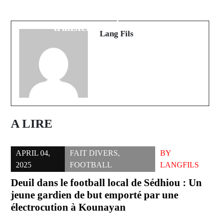
USA : Des Sénégalais parmi les
président arrêté pour tentative de
expulsés de l’administration Trump
meurtre
transférés au Cameroun
Lang Fils
A LIRE
APRIL 04,
FAIT DIVERS
,
BY
2025
FOOTBALL
LANGFILS
Deuil dans le football local de Sédhiou : Un
jeune gardien de but emporté par une
électrocution à Kounayan