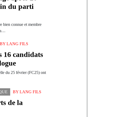
in du parti
re bien connue et membre
ssa…
BY
LANG FILS
es 16 candidats
logue
elle du 25 février (FC25) ont
IQUE
BY
LANG FILS
ts de la