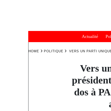
Skip
to
content
Actualité
Pol
HOME
POLITIQUE
VERS UN PARTI UNIQU
Vers u
président
dos à PA