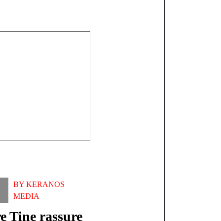
y, Tanaff et
ssou : des
stés, l'espoir
econd groupe
BY
KERANOS
MEDIA
e Tine rassure