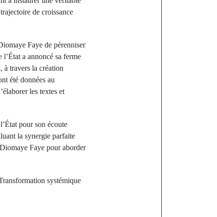
t à instaurer une véritable
rajectoire de croissance
u Diomaye Faye de pérenniser
de l’État a annoncé sa ferme
 à travers la création
 ont été données au
élaborer les textes et
l’État pour son écoute
aluant la synergie parfaite
rou Diomaye Faye pour aborder
| Transformation systémique
st
at 2026 à