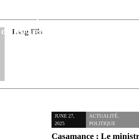
vers une Ville
Diannah Malar
r Une Commune
Simbandi Bra
 journée placée
résultats contra
e du reboisement
Lang Fils
repose sur le s
JUNE 27,
ACTUALITÉ
,
2025
POLITIQUE
Casamance : Le ministr