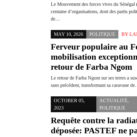
Le Mouvement des forces vives du Sénégal (
centaine d’organisations, dont des partis poli
de…
MAY 10, 2026
POLITIQUE
BY
LA
Ferveur populaire au F
mobilisation exceptionn
retour de Farba Ngom
Le retour de Farba Ngom sur ses terres a sus
sans précédent, transformant sa caravane d
OCTOBER 05,
ACTUALITÉ
,
2023
POLITIQUE
Requête contre la radi
déposée: PASTEF ne pa