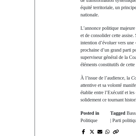
de transformation systémique 
équité territoriale, un princ
nationale.
L’annonce politique majeure 
et de consolider cette assise
intention d’évoluer vers une «
prochaine d’un grand parti po
superviseur général de la Coa
éléments constitutifs de cette 
À l’issue de l’audience, la
Co
attentive et sa volonté manife
établie entre l’Exécutif et l
solidement ce tournant histor
Posted in
Tagged
Bass
Politique
| Parti politi
P