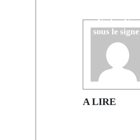
Diannah Ba 
Verte Pou
Verte : Une
sous le sign
A LIRE