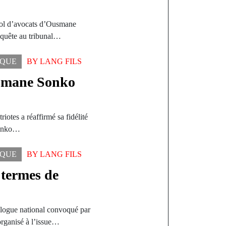
ool d’avocats d’Ousmane
equête au tribunal…
IQUE
BY
LANG FILS
smane Sonko
otes a réaffirmé sa fidélité
Sonko…
IQUE
BY
LANG FILS
 termes de
ue national convoqué par
organisé à l’issue…