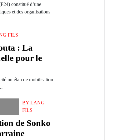
F24) constitué d’une
tiques et des organisations
NG FILS
outa : La
elle pour le
cité un élan de mobilisation
e…
BY
LANG
FILS
ation de Sonko
rraine