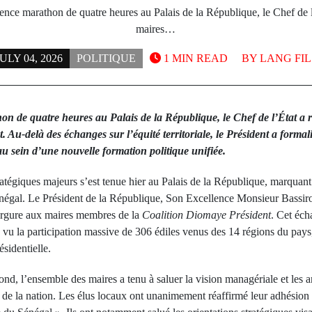
ence marathon de quatre heures au Palais de la République, le Chef de l’
maires…
ULY 04, 2026
POLITIQUE
1 MIN READ
BY
LANG FIL
n de quatre heures au Palais de la République, le Chef de l’État a r
 Au-delà des échanges sur l’équité territoriale, le Président a formal
 au sein d’une nouvelle formation politique unifiée.
atégiques majeurs s’est tenue hier au Palais de la République, marquant
Sénégal. Le Président de la République, Son Excellence Monsieur Bass
ergure aux maires membres de la
Coalition Diomaye Président
. Cet éch
 vu la participation massive de 306 édiles venus des 14 régions du pays
ésidentielle.
ond, l’ensemble des maires a tenu à saluer la vision managériale et les
de la nation. Les élus locaux ont unanimement réaffirmé leur adhésion p