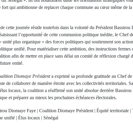
du Sénégal ». Ils ont notamment salué les orientations stratégiques visan
ipe fort qui ambitionne de replacer chaque commune au cœur même de la t
de cette journée réside toutefois dans la volonté du Président Bassiro
. Saisissant l’opportunité de cette communion politique inédite, le Chef 
 unité plus organique » des forces politiques qui soutiennent son action,
litique unifié. Pour matérialiser cette ambition, des instructions fermes
lition afin de mettre en place sans délai un comité de réflexion chargé d’
future entité.
alition Diomaye Président
a exprimé sa profonde gratitude au Chef de 
ste de collaborer de manière étroite avec les collectivités territoriales. S
es élus locaux, la coalition a réaffirmé son unité absolue derrière Bassi
ique et préparer au mieux les prochaines échéances électorales.
irou Diomaye Faye | Coalition Diomaye Président | Équité territoriale 
Next Po
que unifié | Élus locaux | Sénégal
rev Post
Baccalauré