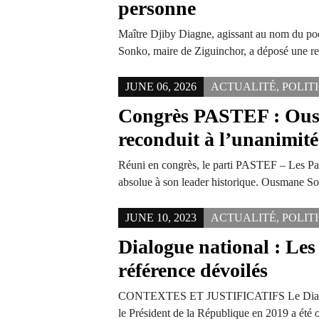
personne
Maître Djiby Diagne, agissant au nom du p
Sonko, maire de Ziguinchor, a déposé une r
JUNE 06, 2026
ACTUALITÉ
,
POLIT
Congrès PASTEF : Ou
reconduit à l’unanimité
Réuni en congrès, le parti PASTEF – Les Patri
absolue à son leader historique. Ousmane 
JUNE 10, 2023
ACTUALITÉ
,
POLIT
Dialogue national : Les
référence dévoilés
CONTEXTES ET JUSTIFICATIFS Le Dialog
le Président de la République en 2019 a été 