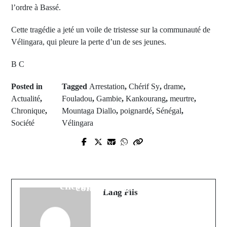
l’ordre à Bassé.
Cette tragédie a jeté un voile de tristesse sur la communauté de
Vélingara, qui pleure la perte d’un de ses jeunes.
B C
Posted in
Tagged
Arrestation
,
Chérif Sy
,
drame
,
Actualité
,
Fouladou
,
Gambie
,
Kankourang
,
meurtre
,
Chronique
,
Mountaga Diallo
,
poignardé
,
Sénégal
,
Société
Vélingara
Prev Post
Next Post
Finale du tournoi de l'union et de
Consultations gratuites à Vélingara
l'émergence : La jeunesse de
: L'association KAM et Bayti Ba au
Missira Bourbon célèbre la
chevet des populations
cohésion sociale
Lang Fils