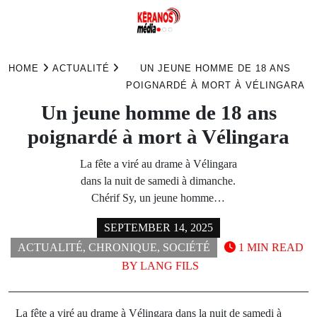
Skip
to
HOME
ACTUALITÉ
UN JEUNE HOMME DE 18 ANS
content
POIGNARDÉ À MORT À VÉLINGARA
Un jeune homme de 18 ans
poignardé à mort à Vélingara
La fête a viré au drame à Vélingara
dans la nuit de samedi à dimanche.
Chérif Sy, un jeune homme…
SEPTEMBER 14, 2025
ACTUALITÉ
,
CHRONIQUE
,
SOCIÉTÉ
1 MIN READ
BY
LANG FILS
La fête a viré au drame à Vélingara dans la nuit de samedi à