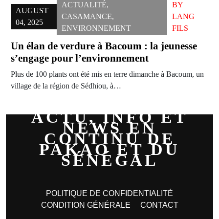
ACTUALITÉ
,
BY
AUGUST
CASAMANCE
,
LANG
04, 2025
ENVIRONNEMENT
FILS
Un élan de verdure à Bacoum : la jeunesse
s’engage pour l’environnement
Plus de 100 plants ont été mis en terre dimanche à Bacoum, un
village de la région de Sédhiou, à…
ACTU, INFO ET
NEWS EN
CONTINU DE
PAKAO ET DU
SÉNÉGAL
POLITIQUE DE CONFIDENTIALITÉ
CONDITION GÉNÉRALE
CONTACT