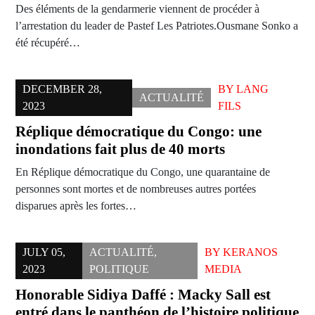
Des éléments de la gendarmerie viennent de procéder à
l’arrestation du leader de Pastef Les Patriotes.Ousmane Sonko a
été récupéré…
DECEMBER 28,
BY
LANG
ACTUALITÉ
2023
FILS
Réplique démocratique du Congo: une
inondations fait plus de 40 morts
En Réplique démocratique du Congo, une quarantaine de
personnes sont mortes et de nombreuses autres portées
disparues après les fortes…
JULY 05,
ACTUALITÉ
,
BY
KERANOS
2023
POLITIQUE
MEDIA
Honorable Sidiya Daffé : Macky Sall est
entré dans le panthéon de l’histoire politique