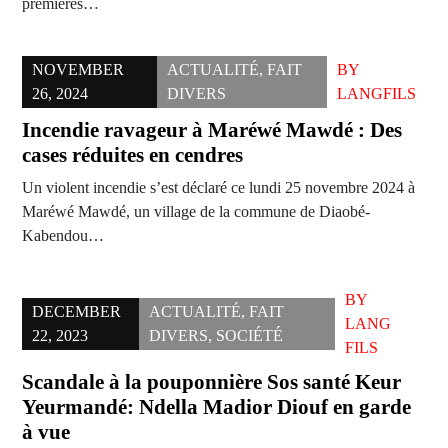
premières…
NOVEMBER
ACTUALITÉ
,
FAIT
BY
26, 2024
DIVERS
LANGFILS
Incendie ravageur à Maréwé Mawdé : Des
cases réduites en cendres
Un violent incendie s’est déclaré ce lundi 25 novembre 2024 à
Maréwé Mawdé, un village de la commune de Diaobé-
Kabendou…
BY
DECEMBER
ACTUALITÉ
,
FAIT
LANG
22, 2023
DIVERS
,
SOCIÉTÉ
FILS
Scandale à la pouponnière Sos santé Keur
Yeurmandé: Ndella Madior Diouf en garde
à vue