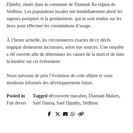
Djimby, située dans la commune de Diannah Ba région de
Sédhiou. Les populations locales ont immédiatement alerté les
sapeurs-pompiers et la gendarmerie, qui se sont rendus sur les
lieux pour effectuer les constatations d’usage.
À l’heure actuelle, les circonstances exactes de ce décès
tragique demeurent inconnues, selon nos sources. Une enquête
a été ouverte afin de déterminer les causes de la mort et de faire
la lumière sur cet événement.
Nous suivrons de près l’évolution de cette affaire et vous
tiendrons informés des développements futurs.
Posted in
Tagged
découverte macabre
,
Diannah Malary
,
Fait divers
Saré Dansa
,
Saré Djimby
,
Sédhiou
Prev Post
Next Post
Visite de courtoisie de l'Imam El
En Corée du Nord des matchs de la
Hadji Fansou Bodian à l'Assemblée
première League sont censurés en
nationale : son rôle spirituel salué