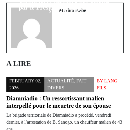
raison de la présence des joueurs
par le Président El Malick Ndiaye
sud-coréens
Modou Kébé
A LIRE
FEBRUARY 02,
ACTUALITÉ
,
FAIT
BY
LANG
2026
DIVERS
FILS
Diamniadio : Un ressortissant malien
interpellé pour le meurtre de son épouse
La brigade territoriale de Diamniadio a procédé, vendredi
dernier, à l’arrestation de B. Sanogo, un chauffeur malien de 43
ans…