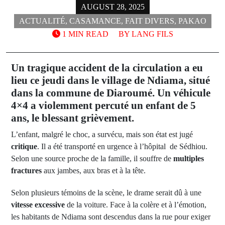
AUGUST 28, 2025
ACTUALITÉ
,
CASAMANCE
,
FAIT DIVERS
,
PAKAO
1 MIN READ
BY
LANG FILS
Un tragique accident de la circulation a eu
lieu ce jeudi dans le village de Ndiama, situé
dans la commune de Diaroumé. Un véhicule
4×4 a violemment percuté un enfant de 5
ans, le blessant grièvement.
L’enfant, malgré le choc, a survécu, mais son état est jugé
critique
. Il a été transporté en urgence à l’hôpital de Sédhiou.
Selon une source proche de la famille, il souffre de
multiples
fractures
aux jambes, aux bras et à la tête.
Selon plusieurs témoins de la scène, le drame serait dû à une
vitesse excessive
de la voiture. Face à la colère et à l’émotion,
les habitants de Ndiama sont descendus dans la rue pour exiger