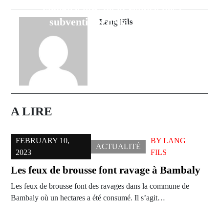
violence lors de la remise des
combat pour la justice et la vérité
subventions de la jeunesse
Lang Fils
A LIRE
FEBRUARY 10,
BY
LANG
ACTUALITÉ
2023
FILS
Les feux de brousse font ravage à Bambaly
Les feux de brousse font des ravages dans la commune de
Bambaly où un hectares a été consumé. Il s’agit…