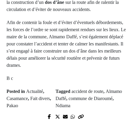
la construction d’un
dos d’âne
sur la route afin de ralentir la
circulation et d’éviter de nouveaux accidents.
Afin de contenir la foule et d’éviter d’éventuels débordements,
les forces de l’ordre se sont rapidement rendues sur les lieux. Le
maire de la commune, Almamo Daffé, s’est également déplacé
pour constater l’accident et tenter de calmer les manifestants. Il
s’est engagé à faire construire un dos d’âne dans les meilleurs
délais pour améliorer la sécurité routière et prévenir de futurs
drames.
B c
Posted in
Actualité
,
Tagged
accident de route
,
Almamo
Casamance
,
Fait divers
,
Daffé
,
commune de Diaroumé
,
Pakao
Ndiama
Next Post
Prev Post
Le Sous-Préfet de Karantaba lance
Acquittement de Fallou Fall après
un appel à la paix et à la non-
cinq années de détention : Un