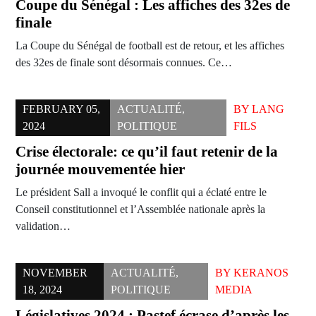
Coupe du Sénégal : Les affiches des 32es de
finale
La Coupe du Sénégal de football est de retour, et les affiches
des 32es de finale sont désormais connues. Ce…
FEBRUARY 05,
ACTUALITÉ
,
BY
LANG
2024
POLITIQUE
FILS
Crise électorale: ce qu’il faut retenir de la
journée mouvementée hier
Le président Sall a invoqué le conflit qui a éclaté entre le
Conseil constitutionnel et l’Assemblée nationale après la
validation…
NOVEMBER
ACTUALITÉ
,
BY
KERANOS
18, 2024
POLITIQUE
MEDIA
Législatives 2024 : Pastef écrase d’après les