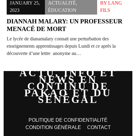
JANUARY 25,
ACTUALITÉ
,
BY
LANG
2023
ÉDUCATION
FILS
DIANNAH MALARY: UN PROFESSEUR
MENACÉ DE MORT
Le lycée de dianamalary connait une perturbation des
enseignements apprentissages depuis Lundi et ce après la
découverte d’une lettre anonyme au…
ACTU, INFO ET
NEWS EN
CONTINU DE
PAKAO ET DU
SÉNÉGAL
POLITIQUE DE CONFIDENTIALITÉ
CONDITION GÉNÉRALE
CONTACT