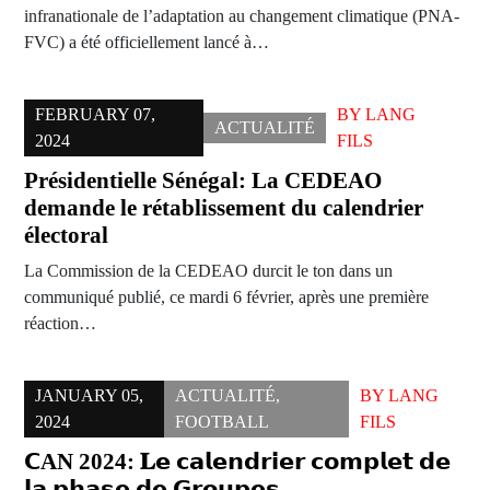
infranationale de l’adaptation au changement climatique (PNA-
FVC) a été officiellement lancé à…
FEBRUARY 07,
BY
LANG
ACTUALITÉ
2024
FILS
Présidentielle Sénégal: La CEDEAO
demande le rétablissement du calendrier
électoral
La Commission de la CEDEAO durcit le ton dans un
communiqué publié, ce mardi 6 février, après une première
réaction…
JANUARY 05,
ACTUALITÉ
,
BY
LANG
2024
FOOTBALL
FILS
𝗖AN 2024: 𝐋𝗲 𝗰𝗮𝗹𝗲𝗻𝗱𝗿𝗶𝗲𝗿 𝗰𝗼𝗺𝗽𝗹𝗲𝘁 𝗱𝗲
𝗹𝗮 𝗽𝗵𝗮𝘀𝗲 𝗱𝗲 𝗚𝗿𝗼𝘂𝗽𝗲𝘀