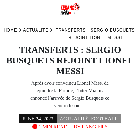
Skip
to
HOME
ACTUALITÉ
TRANSFERTS : SERGIO BUSQUETS
content
REJOINT LIONEL MESSI
TRANSFERTS : SERGIO
BUSQUETS REJOINT LIONEL
MESSI
Après avoir convaincu Lionel Messi de
rejoindre la Floride, l’Inter Miami a
annoncé l’arrivée de Sergio Busquets ce
vendredi soir.…
JUNE 24, 2023
ACTUALITÉ
,
FOOTBALL
1 MIN READ
BY
LANG FILS