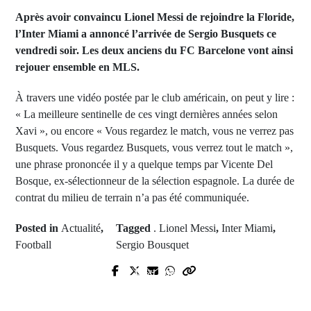
Après avoir convaincu Lionel Messi de rejoindre la Floride,
l’Inter Miami a annoncé l’arrivée de Sergio Busquets ce
vendredi soir. Les deux anciens du FC Barcelone vont ainsi
rejouer ensemble en MLS.
À travers une vidéo postée par le club américain, on peut y lire :
« La meilleure sentinelle de ces vingt dernières années selon
Xavi », ou encore « Vous regardez le match, vous ne verrez pas
Busquets. Vous regardez Busquets, vous verrez tout le match »,
une phrase prononcée il y a quelque temps par Vicente Del
Bosque, ex-sélectionneur de la sélection espagnole. La durée de
contrat du milieu de terrain n’a pas été communiquée.
Posted in
Actualité
,
Tagged
. Lionel Messi
,
Inter Miami
,
Football
Sergio Bousquet
Next Post
Prev Post
Dialogue national bouclé : Le
Entretien exclusif avec Mr Mandou