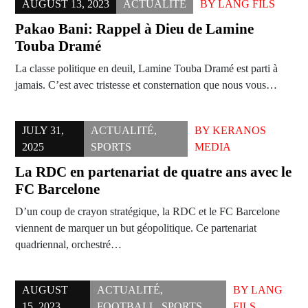
AUGUST 13, 2023
ACTUALITÉ
BY
LANG FILS
Pakao Bani: Rappel à Dieu de Lamine
Touba Dramé
La classe politique en deuil, Lamine Touba Dramé est parti à
jamais. C’est avec tristesse et consternation que nous vous…
JULY 31,
ACTUALITÉ
,
BY
KERANOS
2025
SPORTS
MEDIA
La RDC en partenariat de quatre ans avec le
FC Barcelone
D’un coup de crayon stratégique, la RDC et le FC Barcelone
viennent de marquer un but géopolitique. Ce partenariat
quadriennal, orchestré…
AUGUST
ACTUALITÉ
,
BY
LANG
15, 2023
FOOTBALL
,
SPORTS
FILS