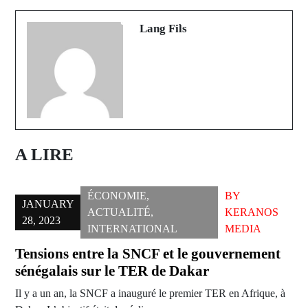
Président Macky Sall va s'adresser
Touré Pascal
à la nation
Lang Fils
A LIRE
ÉCONOMIE
,
BY
JANUARY
ACTUALITÉ
,
KERANOS
28, 2023
INTERNATIONAL
MEDIA
Tensions entre la SNCF et le gouvernement
sénégalais sur le TER de Dakar
Il y a un an, la SNCF a inauguré le premier TER en Afrique, à