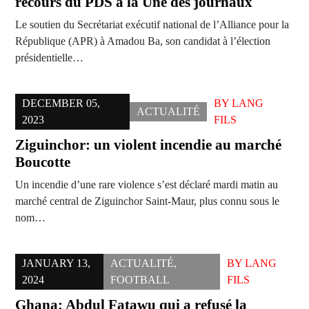
recours du PDS à la Une des journaux
Le soutien du Secrétariat exécutif national de l’Alliance pour la
République (APR) à Amadou Ba, son candidat à l’élection
présidentielle…
DECEMBER 05,
BY
LANG
ACTUALITÉ
2023
FILS
Ziguinchor: un violent incendie au marché
Boucotte
Un incendie d’une rare violence s’est déclaré mardi matin au
marché central de Ziguinchor Saint-Maur, plus connu sous le
nom…
JANUARY 13,
ACTUALITÉ
,
BY
LANG
2024
FOOTBALL
FILS
Ghana: Abdul Fatawu qui a refusé la