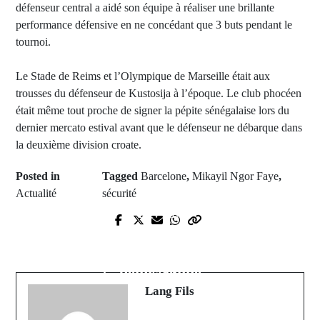
défenseur central a aidé son équipe à réaliser une brillante
performance défensive en ne concédant que 3 buts pendant le
tournoi.
Le Stade de Reims et l’Olympique de Marseille était aux
trousses du défenseur de Kustosija à l’époque. Le club phocéen
était même tout proche de signer la pépite sénégalaise lors du
dernier mercato estival avant que le défenseur ne débarque dans
la deuxième division croate.
Posted in
Tagged
Barcelone
,
Mikayil Ngor Faye
,
Actualité
sécurité
Prev Post
Next Post
Manifestation Touba: Serigne
D Média : l'animateur Cheikh Sarr
Mountakha Mbacké interdit toutes
démissionne
activités politiques.....
Lang Fils