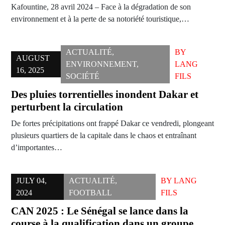
Kafountine, 28 avril 2024 – Face à la dégradation de son
environnement et à la perte de sa notoriété touristique,…
ACTUALITÉ
,
BY
AUGUST
ENVIRONNEMENT
,
LANG
16, 2025
SOCIÉTÉ
FILS
Des pluies torrentielles inondent Dakar et
perturbent la circulation
De fortes précipitations ont frappé Dakar ce vendredi, plongeant
plusieurs quartiers de la capitale dans le chaos et entraînant
d’importantes…
JULY 04,
ACTUALITÉ
,
BY
LANG
2024
FOOTBALL
FILS
CAN 2025 : Le Sénégal se lance dans la
course à la qualification dans un groupe