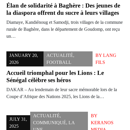
Élan de solidarité à Baghère : Des jeunes de
la diaspora offrent du sucre à leurs villages
Diamaye, Kandiénoug et Samodji, trois villages de la commune
rurale de Baghère, dans le département de Goudomp, ont reçu
un…
JANUARY 20,
ACTUALITÉ
,
BY
LANG
2026
FOOTBALL
FILS
Accueil triomphal pour les Lions : Le
Sénégal célèbre ses héros
DAKAR – Au lendemain de leur sacre mémorable lors de la
Coupe d’Afrique des Nations 2025, les Lions de la…
ACTUALITÉ
,
BY
JULY 31,
COMMUNIQUÉ
,
LA
KERANOS
2025
UNE
MEDIA