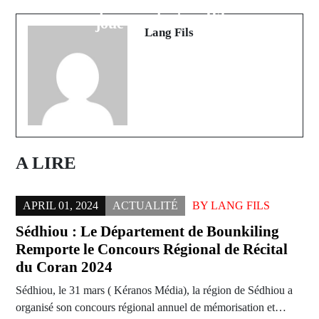
Dembélé : le Ballon d'Or 2025 se
démarre fort en R3
joue ce soir à Paris
Lang Fils
A LIRE
APRIL 01, 2024
ACTUALITÉ
BY
LANG FILS
Sédhiou : Le Département de Bounkiling
Remporte le Concours Régional de Récital
du Coran 2024
Sédhiou, le 31 mars ( Kéranos Média), la région de Sédhiou a
organisé son concours régional annuel de mémorisation et…