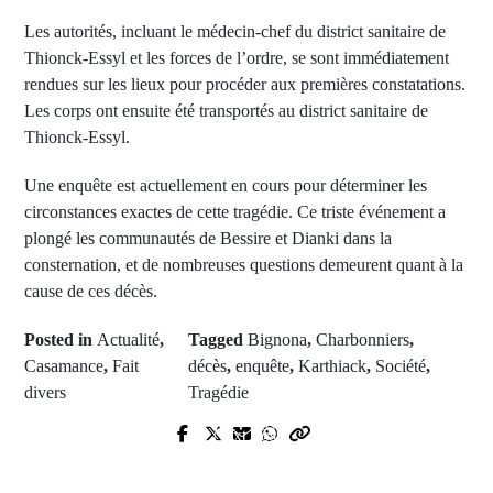
Les autorités, incluant le médecin-chef du district sanitaire de
Thionck-Essyl et les forces de l’ordre, se sont immédiatement
rendues sur les lieux pour procéder aux premières constatations.
Les corps ont ensuite été transportés au district sanitaire de
Thionck-Essyl.
Une enquête est actuellement en cours pour déterminer les
circonstances exactes de cette tragédie. Ce triste événement a
plongé les communautés de Bessire et Dianki dans la
consternation, et de nombreuses questions demeurent quant à la
cause de ces décès.
Posted in
Actualité
,
Tagged
Bignona
,
Charbonniers
,
Casamance
,
Fait
décès
,
enquête
,
Karthiack
,
Société
,
divers
Tragédie
Prev Post
Next Post
Promu à la tête de la réserve de
Lamine Yamal ou Ousmane
Lège Cap Ferret, Augustin Biaye