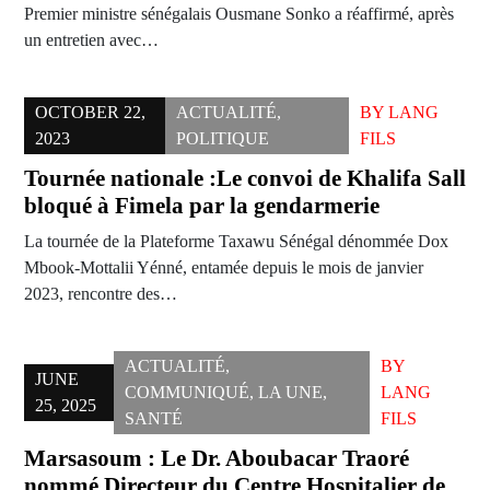
Premier ministre sénégalais Ousmane Sonko a réaffirmé, après
un entretien avec…
OCTOBER 22,
ACTUALITÉ
,
BY
LANG
2023
POLITIQUE
FILS
Tournée nationale :Le convoi de Khalifa Sall
bloqué à Fimela par la gendarmerie
La tournée de la Plateforme Taxawu Sénégal dénommée Dox
Mbook-Mottalii Yénné, entamée depuis le mois de janvier
2023, rencontre des…
ACTUALITÉ
,
BY
JUNE
COMMUNIQUÉ
,
LA UNE
,
LANG
25, 2025
SANTÉ
FILS
Marsasoum : Le Dr. Aboubacar Traoré
nommé Directeur du Centre Hospitalier de