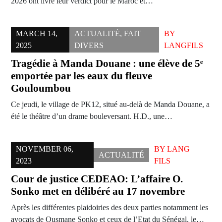
2026 ont livré leur verdict pour le Maroc et…
MARCH 14,
ACTUALITÉ
,
FAIT
BY
2025
DIVERS
LANGFILS
Tragédie à Manda Douane : une élève de 5ᵉ
emportée par les eaux du fleuve
Gouloumbou
Ce jeudi, le village de PK12, situé au-delà de Manda Douane, a
été le théâtre d’un drame bouleversant. H.D., une…
NOVEMBER 06,
BY
LANG
ACTUALITÉ
2023
FILS
Cour de justice CEDEAO: L’affaire O.
Sonko met en délibéré au 17 novembre
Après les différentes plaidoiries des deux parties notamment les
avocats de Ousmane Sonko et ceux de l’Etat du Sénégal, le…