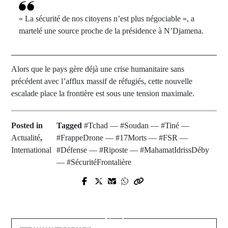
« La sécurité de nos citoyens n’est plus négociable », a
martelé une source proche de la présidence à N’Djamena.
Alors que le pays gère déjà une crise humanitaire sans
précédent avec l’afflux massif de réfugiés, cette nouvelle
escalade place la frontière est sous une tension maximale.
Posted in
Tagged
#Tchad — #Soudan — #Tiné —
Actualité
,
#FrappeDrone — #17Morts — #FSR —
International
#Défense — #Riposte — #MahamatIdrissDéby
— #SécuritéFrontalière
Prev Post
Next Post
Le Séisme de la CAN 2025 : Quand
CAN 2025 : « Le football se joue sur
la Diplomatie s'empare du Tapis
le terrain, pas dans des bureaux »,
Vert
tonne George Weah contre la CAF