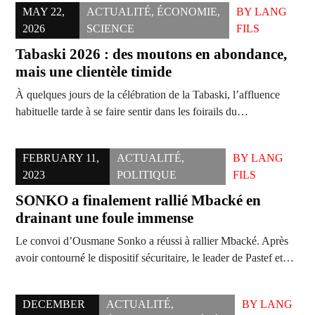
MAY 22,
ACTUALITÉ
,
ÉCONOMIE
,
BY
LANG
2026
SCIENCE
FILS
Tabaski 2026 : des moutons en abondance,
mais une clientèle timide
À quelques jours de la célébration de la Tabaski, l’affluence
habituelle tarde à se faire sentir dans les foirails du…
FEBRUARY 11,
ACTUALITÉ
,
BY
LANG
2023
POLITIQUE
FILS
SONKO a finalement rallié Mbacké en
drainant une foule immense
Le convoi d’Ousmane Sonko a réussi à rallier Mbacké. Après
avoir contourné le dispositif sécuritaire, le leader de Pastef et…
DECEMBER
ACTUALITÉ
,
BY
LANG