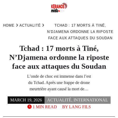
Skip
to
HOME
ACTUALITÉ
TCHAD : 17 MORTS À TINÉ,
content
N’DJAMENA ORDONNE LA RIPOSTE
FACE AUX ATTAQUES DU SOUDAN
Tchad : 17 morts à Tiné,
N’Djamena ordonne la riposte
face aux attaques du Soudan
L’onde de choc est immense dans l’est
du Tchad. Après une frappe de drone
meurtrière ayant causé la mort de…
MARCH 19, 2026
ACTUALITÉ
,
INTERNATIONAL
1 MIN READ
BY
LANG FILS