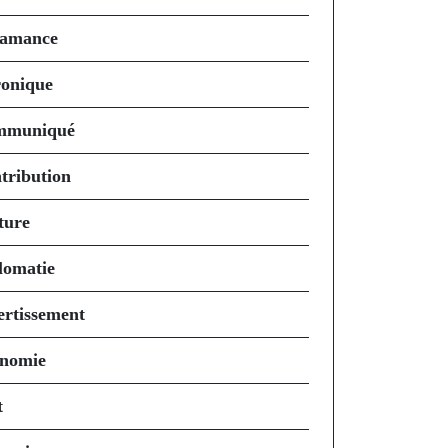
amance
onique
mmuniqué
tribution
ture
lomatie
ertissement
nomie
t