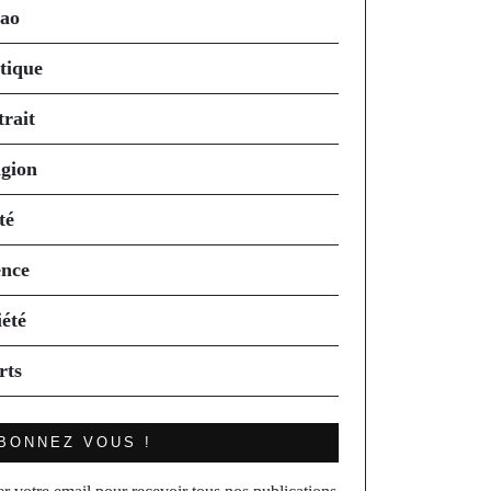
ao
itique
trait
igion
té
ence
iété
rts
BONNEZ VOUS !