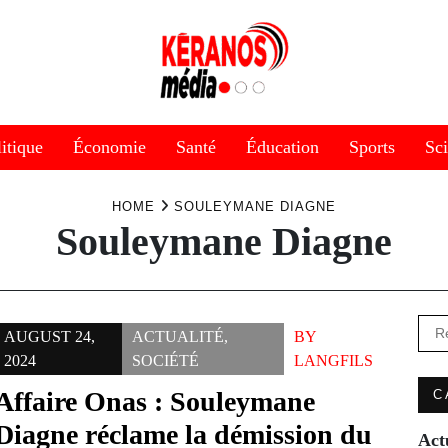
itique
Économie
Santé
Éducation
Sports
Sc
HOME
SOULEYMANE DIAGNE
Souleymane Diagne
Rec
AUGUST 24,
ACTUALITÉ
,
BY
2024
SOCIÉTÉ
LANGFILS
Affaire Onas : Souleymane
C
Diagne réclame la démission du
Act