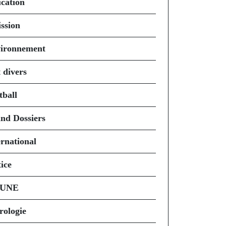
cation
ssion
ironnement
 divers
tball
nd Dossiers
ernational
ice
 UNE
rologie