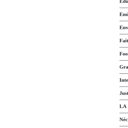
Édu
Emi
Env
Fait
Foo
Gra
Int
Just
LA
Néc