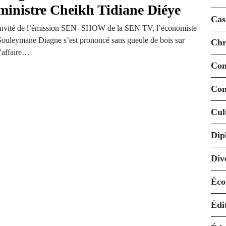
ministre Cheikh Tidiane Diéye
Cas
Invité de l’émission SEN- SHOW de la SEN TV, l’économiste
Souleymane Diagne s’est prononcé sans gueule de bois sur
Chr
l’affaire…
Co
Con
Cul
Dip
Div
Éco
Édi