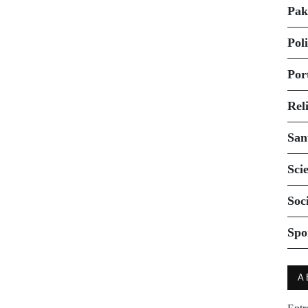
Pak
Pol
Por
Rel
San
Sci
Soc
Spo
A