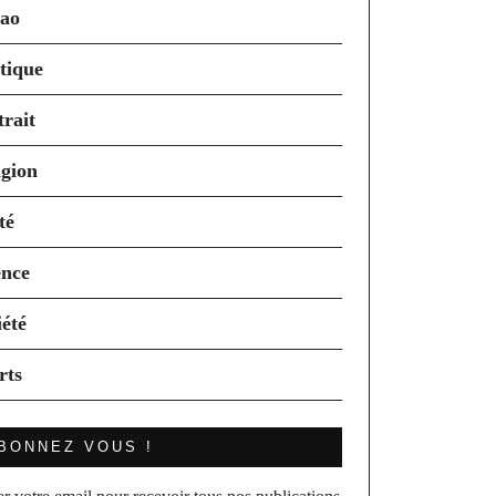
ao
itique
trait
igion
té
ence
iété
rts
BONNEZ VOUS !