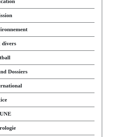
cation
ssion
ironnement
 divers
tball
nd Dossiers
ernational
ice
 UNE
rologie