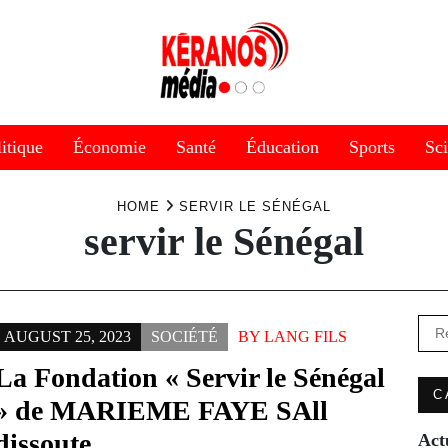
itique
Économie
Santé
Éducation
Sports
Sc
HOME
SERVIR LE SÉNÉGAL
servir le Sénégal
Rec
AUGUST 25, 2023
SOCIÉTÉ
BY
LANG FILS
La Fondation « Servir le Sénégal
C
» de MARIEME FAYE SAll
dissoute
Act