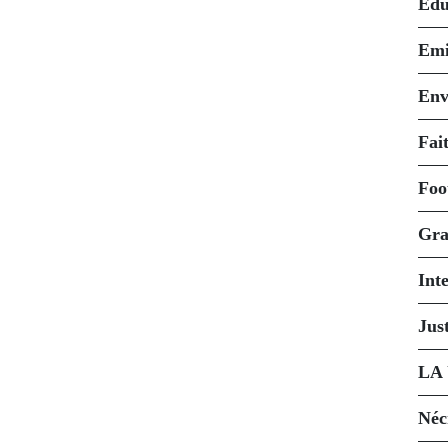
Édu
Emi
Env
Fait
Foo
Gra
Int
Just
LA
Néc