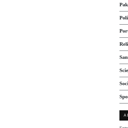
Pak
Pol
Por
Rel
San
Sci
Soc
Spo
A