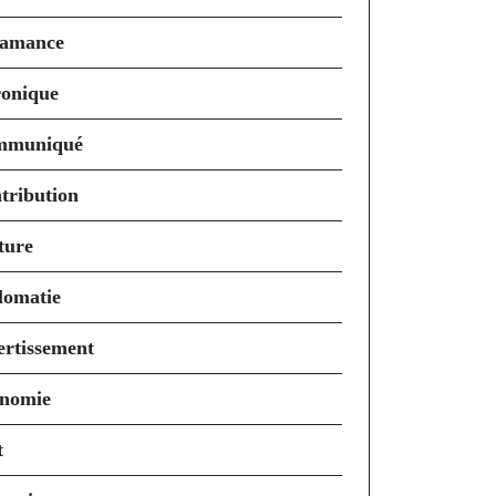
amance
onique
mmuniqué
tribution
ture
lomatie
ertissement
nomie
t