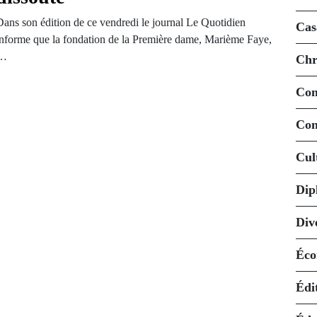
Dans son édition de ce vendredi le journal Le Quotidien
Cas
informe que la fondation de la Première dame, Marième Faye,
…
Chr
Co
Con
Cul
Dip
Div
Éco
Édi