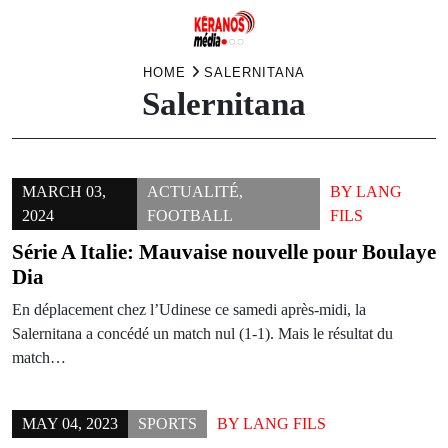
Skip
HOME
SALERNITANA
Salernitana
to
content
MARCH 03,
ACTUALITÉ
,
BY
LANG
2024
FOOTBALL
FILS
Série A Italie: Mauvaise nouvelle pour Boulaye
Dia
En déplacement chez l’Udinese ce samedi après-midi, la
Salernitana a concédé un match nul (1-1). Mais le résultat du
match…
MAY 04, 2023
SPORTS
BY
LANG FILS