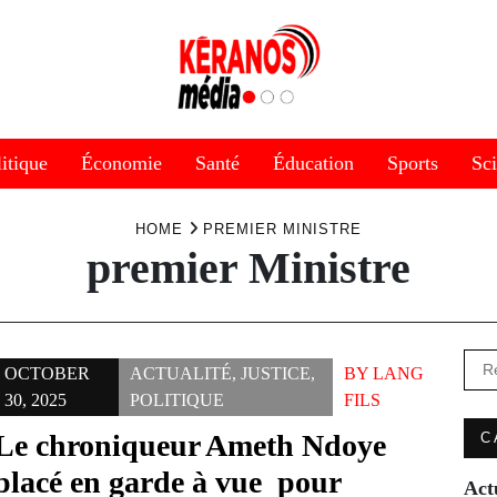
itique
Économie
Santé
Éducation
Sports
Sc
HOME
PREMIER MINISTRE
premier Ministre
Rec
OCTOBER
ACTUALITÉ
,
JUSTICE
,
BY
LANG
30, 2025
POLITIQUE
FILS
Le chroniqueur Ameth Ndoye
C
placé en garde à vue pour
Act