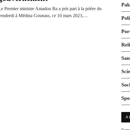
Pak
Le Premier ministre Amadou Ba a pris part à la prière du
vendredi à Médina Gounass, ce 10 mars 2023,…
Pol
Por
Rel
San
Sci
Soc
Spo
A