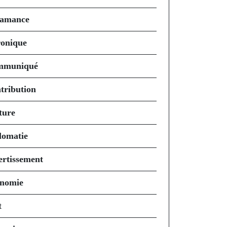
amance
onique
mmuniqué
tribution
ture
lomatie
ertissement
nomie
t