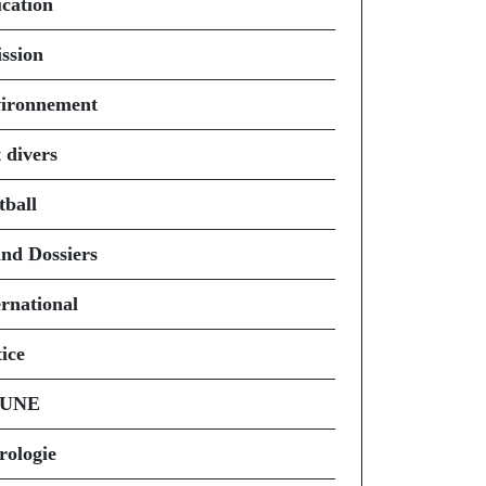
cation
ssion
ironnement
 divers
tball
nd Dossiers
ernational
ice
 UNE
rologie