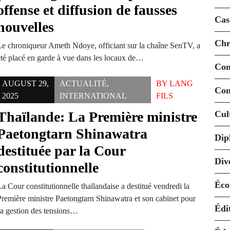
offense et diffusion de fausses
Cas
nouvelles
Chr
Le chroniqueur Ameth Ndoye, officiant sur la chaîne SenTV, a
été placé en garde à vue dans les locaux de…
Co
AUGUST 29,
ACTUALITÉ
,
BY
LANG
Con
2025
INTERNATIONAL
FILS
Thaïlande: La Première ministre
Cul
Paetongtarn Shinawatra
Dip
destituée par la Cour
Div
constitutionnelle
Éco
a Cour constitutionnelle thaïlandaise a destitué vendredi la
Première ministre Paetongtarn Shinawatra et son cabinet pour
Édi
sa gestion des tensions…