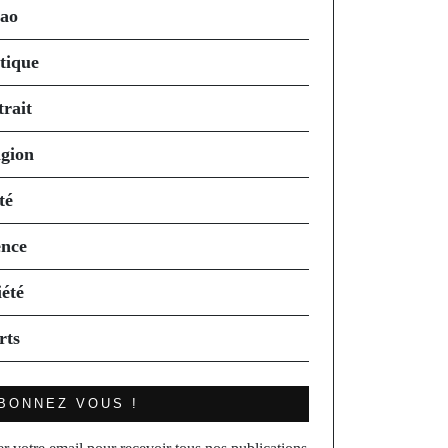
ao
itique
trait
igion
té
ence
iété
rts
BONNEZ VOUS !