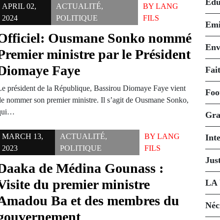
Édu
APRIL 02,
ACTUALITÉ
,
BY
LANG
2024
POLITIQUE
FILS
Emi
Officiel: Ousmane Sonko nommé
Env
Premier ministre par le Président
Diomaye Faye
Fait
Le président de la République, Bassirou Diomaye Faye vient
Foo
de nommer son premier ministre. Il s’agit de Ousmane Sonko,
qui…
Gra
MARCH 13,
ACTUALITÉ
,
BY
LANG
Int
2023
POLITIQUE
FILS
Just
Daaka de Médina Gounass :
Visite du premier ministre
LA
Amadou Ba et des membres du
Néc
gouvernement