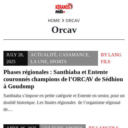
Skip
HOME
ORCAV
Orcav
to
content
JULY 28,
ACTUALITÉ
,
CASAMANCE
,
BY
LANG
2025
LA UNE
,
SPORTS
FILS
Phases régionales : Santhiaba et Entente
couronnés champions de l’ORCAV de Sédhiou
à Goudomp
Santhiaba s’impose en petite catégorie et Entente en senior, pour un
doublé historique. Les finales régionales de l’organisme régional
de…