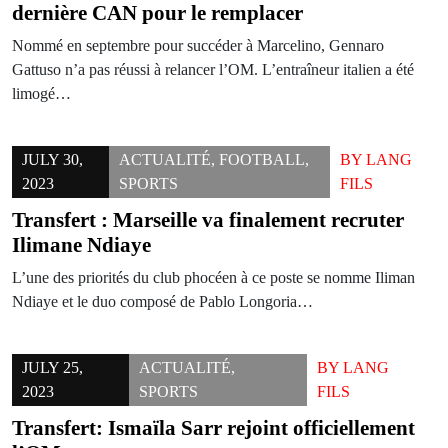
dernière CAN pour le remplacer
Nommé en septembre pour succéder à Marcelino, Gennaro
Gattuso n’a pas réussi à relancer l’OM. L’entraîneur italien a été
limogé…
JULY 30,
ACTUALITÉ
,
FOOTBALL
,
BY
LANG
2023
SPORTS
FILS
Transfert : Marseille va finalement recruter
Ilimane Ndiaye
L’une des priorités du club phocéen à ce poste se nomme Iliman
Ndiaye et le duo composé de Pablo Longoria…
JULY 25,
ACTUALITÉ
,
BY
LANG
2023
SPORTS
FILS
Transfert: Ismaïla Sarr rejoint officiellement