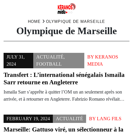
Skip
HOME
OLYMPIQUE DE MARSEILLE
Olympique de Marseille
to
content
JULY 31,
ACTUALITÉ
,
BY
KERANOS
2024
FOOTBALL
MEDIA
Transfert : L’international sénégalais Ismaïla
Sarr retourne en Angleterre
Ismaïla Sarr s’apprête à quitter l’OM un an seulement après son
arrivée, et à retourner en Angleterre. Fabrizio Romano révélait…
FEBRUARY 19, 2024
ACTUALITÉ
BY
LANG FILS
Marseille: Gattuso viré, un sélectionneur à la