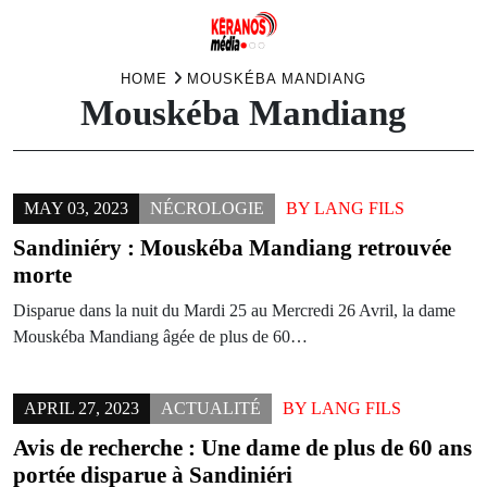
Skip
HOME
MOUSKÉBA MANDIANG
Mouskéba Mandiang
to
content
MAY 03, 2023
NÉCROLOGIE
BY
LANG FILS
Sandiniéry : Mouskéba Mandiang retrouvée
morte
Disparue dans la nuit du Mardi 25 au Mercredi 26 Avril, la dame
Mouskéba Mandiang âgée de plus de 60…
APRIL 27, 2023
ACTUALITÉ
BY
LANG FILS
Avis de recherche : Une dame de plus de 60 ans
portée disparue à Sandiniéri