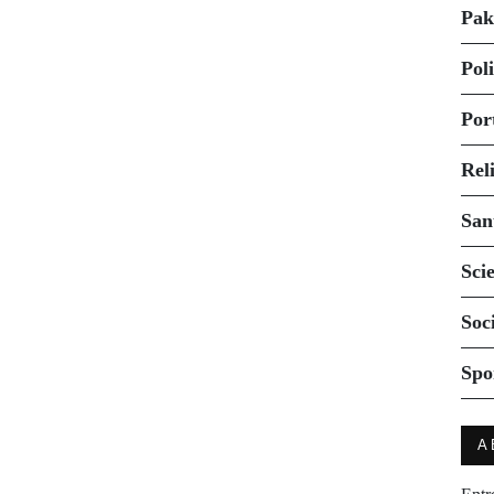
Pak
Pol
Por
Rel
San
Sci
Soc
Spo
A