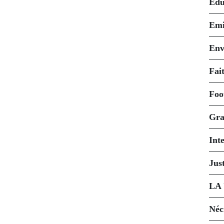
Édu
Emi
Env
Fait
Foo
Gra
Int
Just
LA
Néc