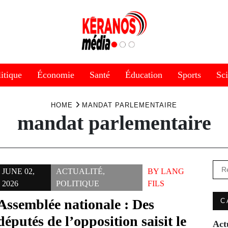
itique
Économie
Santé
Éducation
Sports
Sc
HOME
MANDAT PARLEMENTAIRE
mandat parlementaire
Rec
JUNE 02,
ACTUALITÉ
,
BY
LANG
2026
POLITIQUE
FILS
Assemblée nationale : Des
C
députés de l’opposition saisit le
Act