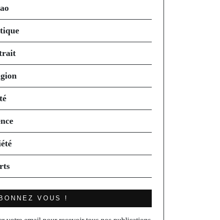
ao
itique
trait
igion
té
ence
iété
rts
BONNEZ VOUS !