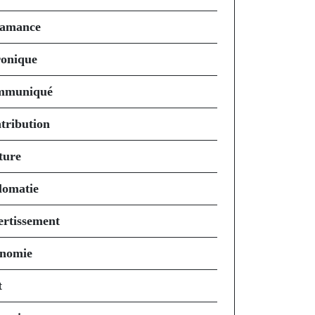
amance
onique
mmuniqué
tribution
ture
lomatie
ertissement
nomie
t