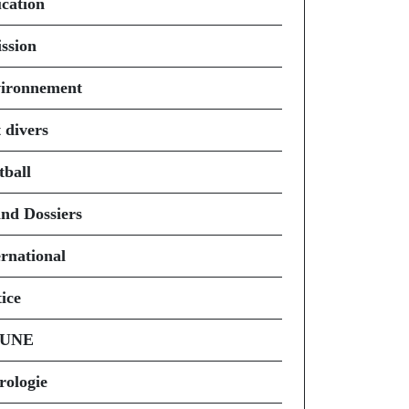
cation
ssion
ironnement
 divers
tball
nd Dossiers
ernational
ice
 UNE
rologie