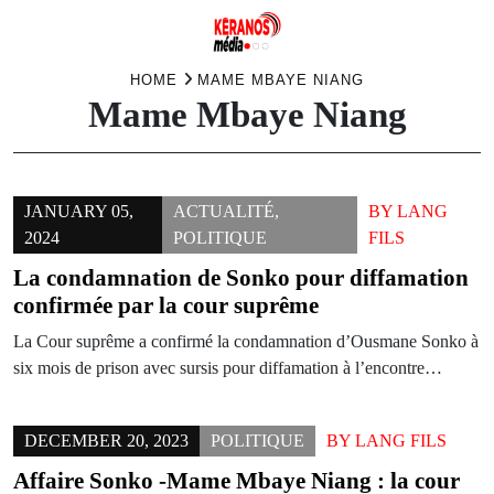
Skip
HOME
MAME MBAYE NIANG
Mame Mbaye Niang
to
content
JANUARY 05,
ACTUALITÉ
,
BY
LANG
2024
POLITIQUE
FILS
La condamnation de Sonko pour diffamation
confirmée par la cour suprême
La Cour suprême a confirmé la condamnation d’Ousmane Sonko à
six mois de prison avec sursis pour diffamation à l’encontre…
DECEMBER 20, 2023
POLITIQUE
BY
LANG FILS
Affaire Sonko -Mame Mbaye Niang : la cour