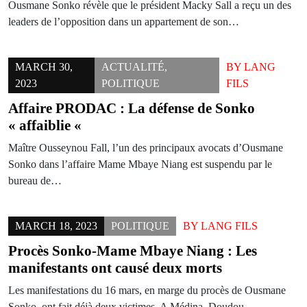
Ousmane Sonko révèle que le président Macky Sall a reçu un des
leaders de l’opposition dans un appartement de son…
MARCH 30,
ACTUALITÉ
,
BY
LANG
2023
POLITIQUE
FILS
Affaire PRODAC : La défense de Sonko
« affaiblie «
Maître Ousseynou Fall, l’un des principaux avocats d’Ousmane
Sonko dans l’affaire Mame Mbaye Niang est suspendu par le
bureau de…
MARCH 18, 2023
POLITIQUE
BY
LANG FILS
Procès Sonko-Mame Mbaye Niang : Les
manifestants ont causé deux morts
Les manifestations du 16 mars, en marge du procès de Ousmane
Sonko, ont fait déjà deux victimes. A Médina, Doudou…