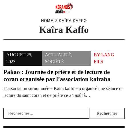
Skip
HOME
KAÎRA KAFFO
Kaîra Kaffo
to
content
AUGUST 25,
ACTUALITÉ
,
BY
LANG
2023
SOCIÉTÉ
FILS
Pakao : Journée de prière et de lecture de
coran organisée par l’association kairaba
L’association surnommée « Kaïra kaffo » a organisé une séance de
lecture du saint coran et de prière ce 24 août à…
Rechercher :