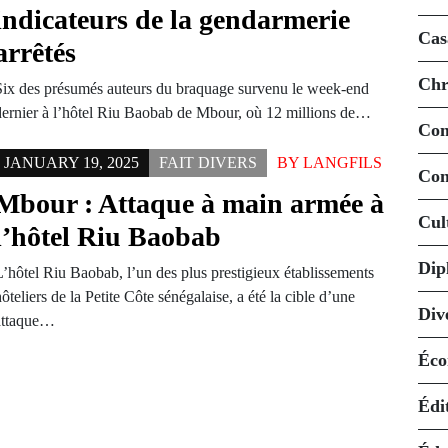
indicateurs de la gendarmerie
Cas
arrêtés
Chr
Six des présumés auteurs du braquage survenu le week-end
dernier à l’hôtel Riu Baobab de Mbour, où 12 millions de…
Co
JANUARY 19, 2025
FAIT DIVERS
BY
LANGFILS
Con
Mbour : Attaque à main armée à
Cul
l’hôtel Riu Baobab
Dip
L’hôtel Riu Baobab, l’un des plus prestigieux établissements
ôteliers de la Petite Côte sénégalaise, a été la cible d’une
Div
attaque…
Éco
Édi