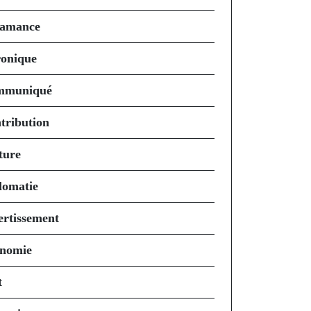
amance
onique
mmuniqué
tribution
ture
lomatie
ertissement
nomie
t