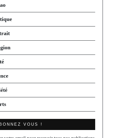
ao
itique
trait
igion
té
ence
iété
rts
BONNEZ VOUS !