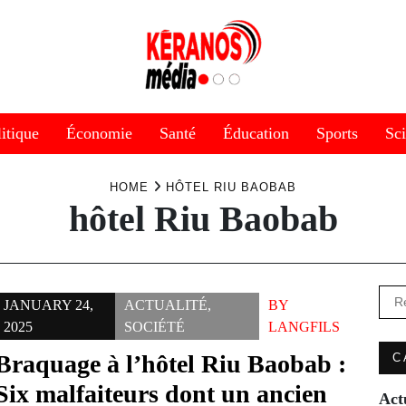
itique
Économie
Santé
Éducation
Sports
Sc
HOME
HÔTEL RIU BAOBAB
hôtel Riu Baobab
Rec
JANUARY 24,
ACTUALITÉ
,
BY
2025
SOCIÉTÉ
LANGFILS
Braquage à l’hôtel Riu Baobab :
C
Six malfaiteurs dont un ancien
Act