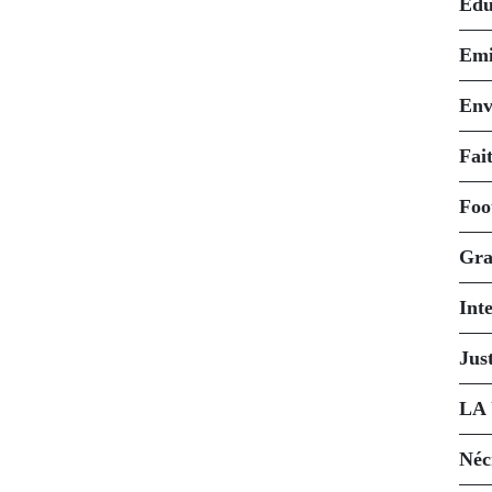
Édu
Emi
Env
Fait
Foo
Gra
Int
Just
LA
Néc