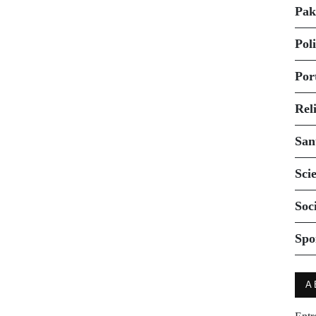
Pak
Pol
Por
Rel
San
Sci
Soc
Spo
A