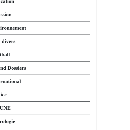
cation
ssion
ironnement
 divers
tball
nd Dossiers
ernational
ice
 UNE
rologie