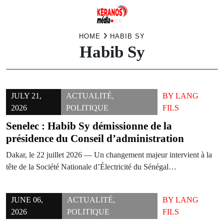
Skip
HOME
HABIB SY
Habib Sy
to
content
JULY 21,
ACTUALITÉ
,
BY
LANG
2026
POLITIQUE
FILS
Senelec : Habib Sy démissionne de la
présidence du Conseil d’administration
Dakar, le 22 juillet 2026 — Un changement majeur intervient à la
tête de la Société Nationale d’Électricité du Sénégal…
JUNE 06,
ACTUALITÉ
,
BY
LANG
2026
POLITIQUE
FILS