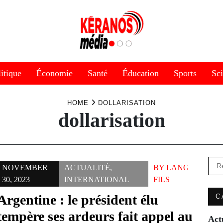
itique
Économie
Santé
Éducation
Sports
Sc
HOME
DOLLARISATION
dollarisation
Rec
NOVEMBER
ACTUALITÉ
,
BY
LANG
30, 2023
INTERNATIONAL
FILS
Argentine : le président élu
C
tempère ses ardeurs fait appel au
Act