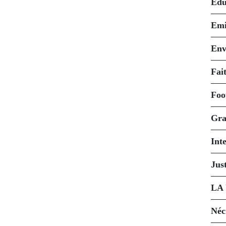
Édu
Emi
Env
Fait
Foo
Gra
Int
Just
LA
Néc