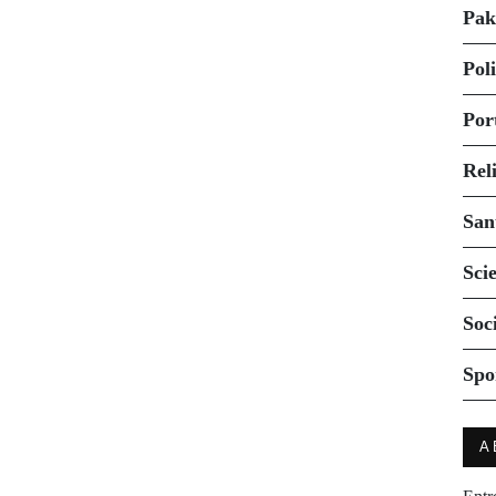
Pak
Pol
Por
Rel
San
Sci
Soc
Spo
A