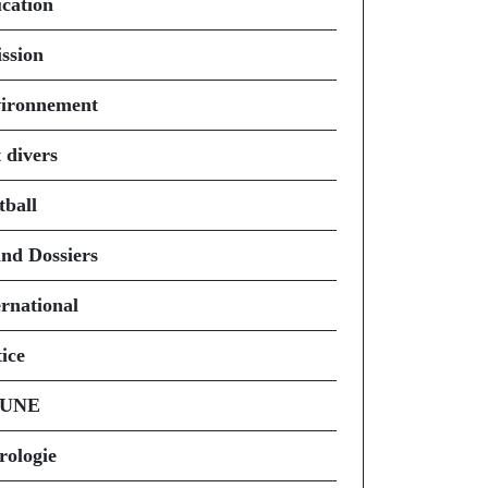
cation
ssion
ironnement
 divers
tball
nd Dossiers
ernational
ice
 UNE
rologie