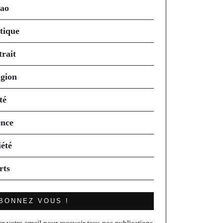
ao
itique
trait
igion
té
ence
iété
rts
BONNEZ VOUS !