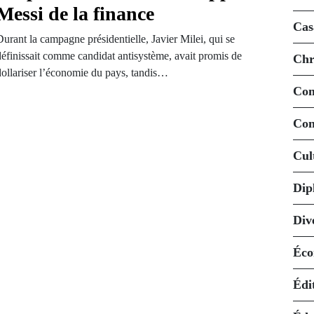
Messi de la finance
Cas
urant la campagne présidentielle, Javier Milei, qui se
définissait comme candidat antisystème, avait promis de
Chr
dollariser l’économie du pays, tandis…
Co
Con
Cul
Dip
Div
Éco
Édi