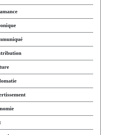
amance
onique
mmuniqué
tribution
ture
lomatie
ertissement
nomie
t