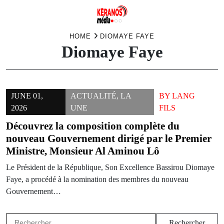
Skip
HOME
DIOMAYE FAYE
Diomaye Faye
to
content
JUNE 01,
ACTUALITÉ
,
LA
BY
LANG
2026
UNE
FILS
Découvrez la composition complète du
nouveau Gouvernement dirigé par le Premier
Ministre, Monsieur Al Aminou Lô
Le Président de la République, Son Excellence Bassirou Diomaye
Faye, a procédé à la nomination des membres du nouveau
Gouvernement…
Rechercher :