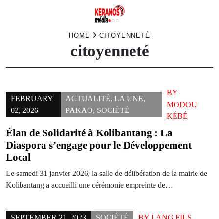
Skip
HOME
CITOYENNETÉ
citoyenneté
to
content
BY
FEBRUARY
ACTUALITÉ
,
LA UNE
,
MODOU
02, 2026
PAKAO
,
SOCIÉTÉ
KÉBÉ
Élan de Solidarité à Kolibantang : La
Diaspora s’engage pour le Développement
Local
Le samedi 31 janvier 2026, la salle de délibération de la mairie de
Kolibantang a accueilli une cérémonie empreinte de…
SEPTEMBER 21, 2023
SOCIÉTÉ
BY
LANG FILS