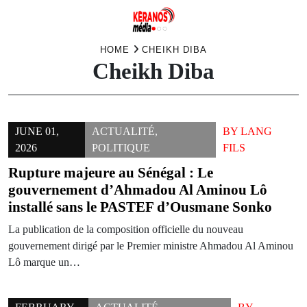
Skip
HOME
CHEIKH DIBA
Cheikh Diba
to
content
JUNE 01,
ACTUALITÉ
,
BY
LANG
2026
POLITIQUE
FILS
Rupture majeure au Sénégal : Le
gouvernement d’Ahmadou Al Aminou Lô
installé sans le PASTEF d’Ousmane Sonko
La publication de la composition officielle du nouveau
gouvernement dirigé par le Premier ministre Ahmadou Al Aminou
Lô marque un…