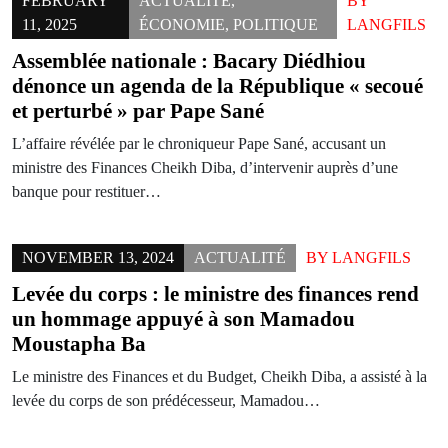
FEBRUARY
ACTUALITÉ
,
BY
11, 2025
ÉCONOMIE
,
POLITIQUE
LANGFILS
Assemblée nationale : Bacary Diédhiou
dénonce un agenda de la République « secoué
et perturbé » par Pape Sané
L’affaire révélée par le chroniqueur Pape Sané, accusant un
ministre des Finances Cheikh Diba, d’intervenir auprès d’une
banque pour restituer…
NOVEMBER 13, 2024
ACTUALITÉ
BY
LANGFILS
Levée du corps : le ministre des finances rend
un hommage appuyé à son Mamadou
Moustapha Ba
Le ministre des Finances et du Budget, Cheikh Diba, a assisté à la
levée du corps de son prédécesseur, Mamadou…