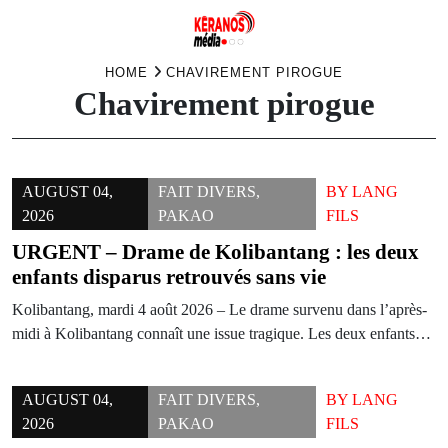
Skip
HOME
CHAVIREMENT PIROGUE
Chavirement pirogue
to
content
AUGUST 04,
FAIT DIVERS
,
BY
LANG
2026
PAKAO
FILS
URGENT – Drame de Kolibantang : les deux
enfants disparus retrouvés sans vie
Kolibantang, mardi 4 août 2026 – Le drame survenu dans l’après-
midi à Kolibantang connaît une issue tragique. Les deux enfants…
AUGUST 04,
FAIT DIVERS
,
BY
LANG
2026
PAKAO
FILS