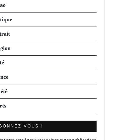
ao
itique
trait
igion
té
ence
iété
rts
BONNEZ VOUS !