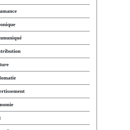
amance
onique
mmuniqué
tribution
ture
lomatie
ertissement
nomie
t