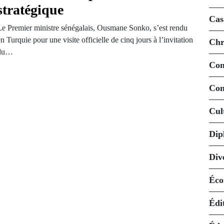
stratégique
Cas
Le Premier ministre sénégalais, Ousmane Sonko, s’est rendu
n Turquie pour une visite officielle de cinq jours à l’invitation
Chr
du…
Co
Con
Cul
Dip
Div
Éco
Édi