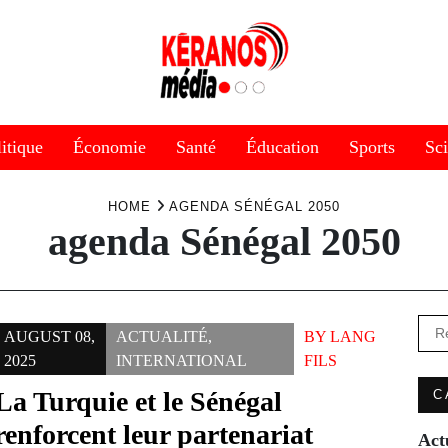
itique
Économie
Santé
Éducation
Sports
Sc
HOME
AGENDA SÉNÉGAL 2050
agenda Sénégal 2050
Rec
AUGUST 08,
ACTUALITÉ
,
BY
LANG
2025
INTERNATIONAL
FILS
La Turquie et le Sénégal
C
renforcent leur partenariat
Act