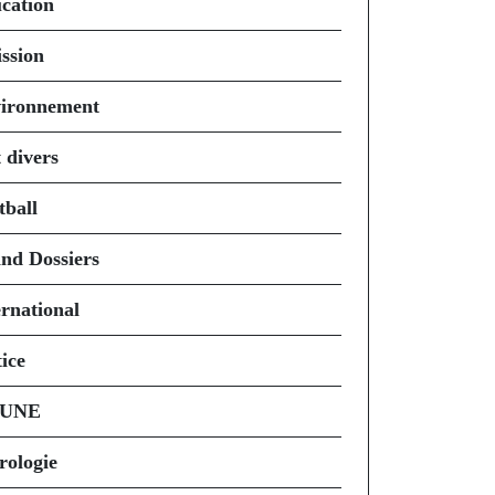
cation
ssion
ironnement
 divers
tball
nd Dossiers
ernational
ice
 UNE
rologie