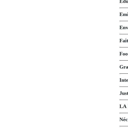
Édu
Emi
Env
Fait
Foo
Gra
Int
Just
LA
Néc