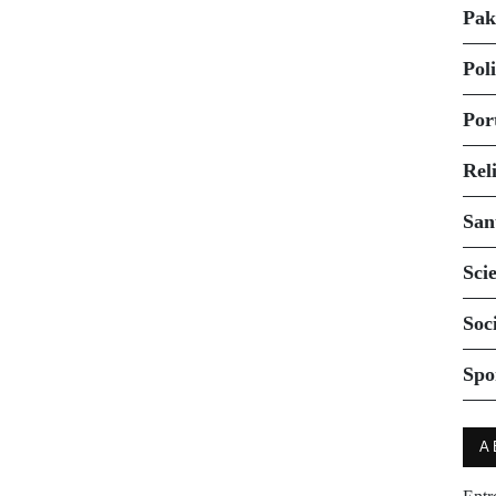
Pak
Pol
Por
Rel
San
Sci
Soc
Spo
A