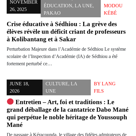
NOVEMBER
ÉDUCATION
,
LA UNE
,
MODOU
26, 2025
PAKAO
KÉBÉ
Crise éducative à Sédhiou : La grève des
élèves révèle un déficit criant de professeurs
à Kolibantang et à Sakar
Perturbation Majeure dans l’Académie de Sédhiou Le système
scolaire de l’Inspection d’Académie (IA) de Sédhiou a été
fortement perturbé ce…
JUNE 18,
CULTURE
,
LA
BY
LANG
2026
UNE
FILS
Entretien – Art, foi et traditions : Le
grand déballage de la cantatrice Dabo Mané
qui perpétue le noble héritage de Youssouph
Mané
De passage à Kéracounda, le village des fidèles admirateurs de