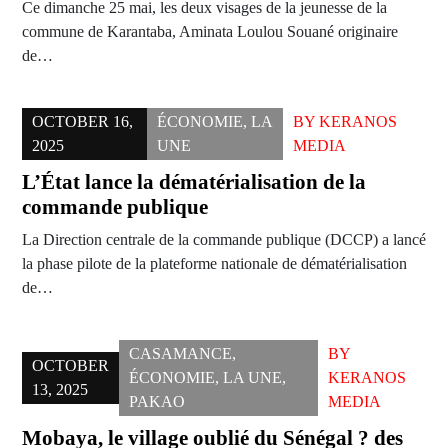
Ce dimanche 25 mai, les deux visages de la jeunesse de la
commune de Karantaba, Aminata Loulou Souané originaire
de…
OCTOBER 16,
ÉCONOMIE
,
LA
BY
KERANOS
2025
UNE
MEDIA
L’État lance la dématérialisation de la
commande publique
La Direction centrale de la commande publique (DCCP) a lancé
la phase pilote de la plateforme nationale de dématérialisation
de…
CASAMANCE
,
BY
OCTOBER
ÉCONOMIE
,
LA UNE
,
KERANOS
13, 2025
PAKAO
MEDIA
Mobaya, le village oublié du Sénégal ? des