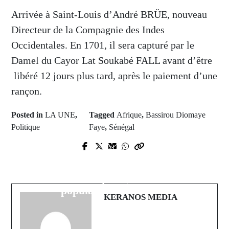
Arrivée à Saint-Louis d’André BRÜE, nouveau
Directeur de la Compagnie des Indes
Occidentales. En 1701, il sera capturé par le
Damel du Cayor Lat Soukabé FALL avant d’être
libéré 12 jours plus tard, après le paiement d’une
rançon.
Posted in
LA UNE
,
Tagged
Afrique
,
Bassirou Diomaye
Politique
Faye
,
Sénégal
Prev Post
Next Post
"Porozé Bi" : Le nouveau single de
Alerte au Sénégal : La montée des
Thiat de Keur Gui qui sème la
eaux du fleuve Sénégal menace les
polémique
populations riveraines
KERANOS MEDIA