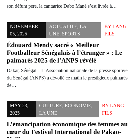
son défunt père, la cantatrice Dabo Mané s’est livrée à…
NOVEMBER
ACTUALITÉ
,
LA
BY
LANG
05, 2025
UNE
,
SPORTS
FILS
Édouard Mendy sacré « Meilleur
Footballeur Sénégalais à l’étranger » : Le
palmarès 2025 de l’ANPS révélé
Dakar, Sénégal – L’Association nationale de la presse sportive
du Sénégal (ANPS) a dévoilé ce matin le prestigieux palmarès
de…
MAY 23,
CULTURE
,
ÉCONOMIE
,
BY
LANG
2025
LA UNE
FILS
L’émancipation économique des femmes au
cœur du Festival International de Pakao-