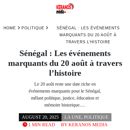
Skip
to
HOME
POLITIQUE
SÉNÉGAL : LES ÉVÉNEMENTS
content
MARQUANTS DU 20 AOÛT À
TRAVERS L’HISTOIRE
Sénégal : Les événements
marquants du 20 août à travers
l’histoire
Le 20 août reste une date riche en
événements marquants pour le Sénégal,
mêlant politique, justice, éducation et
mémoire historique.…
AUGUST 20, 2025
LA UNE
,
POLITIQUE
1 MIN READ
BY
KERANOS MEDIA