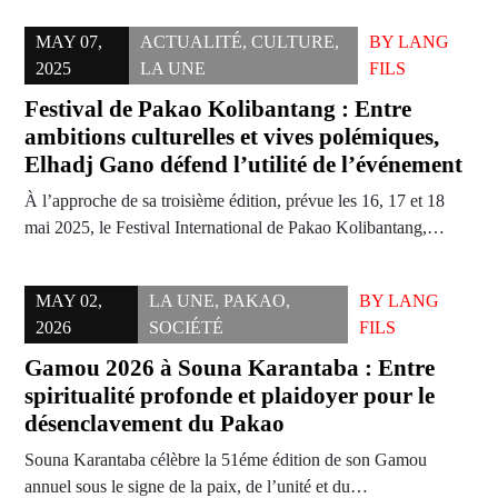
MAY 07,
ACTUALITÉ
,
CULTURE
,
BY
LANG
2025
LA UNE
FILS
Festival de Pakao Kolibantang : Entre
ambitions culturelles et vives polémiques,
Elhadj Gano défend l’utilité de l’événement
À l’approche de sa troisième édition, prévue les 16, 17 et 18
mai 2025, le Festival International de Pakao Kolibantang,…
MAY 02,
LA UNE
,
PAKAO
,
BY
LANG
2026
SOCIÉTÉ
FILS
Gamou 2026 à Souna Karantaba : Entre
spiritualité profonde et plaidoyer pour le
désenclavement du Pakao
Souna Karantaba célèbre la 51éme édition de son Gamou
annuel sous le signe de la paix, de l’unité et du…