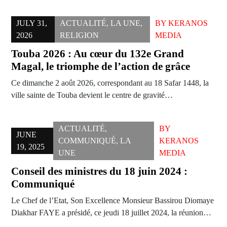
JULY 31,
ACTUALITÉ
,
LA UNE
,
BY
KERANOS
2026
RELIGION
MEDIA
Touba 2026 : Au cœur du 132e Grand
Magal, le triomphe de l’action de grâce
Ce dimanche 2 août 2026, correspondant au 18 Safar 1448, la
ville sainte de Touba devient le centre de gravité…
ACTUALITÉ
,
BY
JUNE
COMMUNIQUÉ
,
LA
KERANOS
19, 2025
UNE
MEDIA
Conseil des ministres du 18 juin 2024 :
Communiqué
Le Chef de l’Etat, Son Excellence Monsieur Bassirou Diomaye
Diakhar FAYE a présidé, ce jeudi 18 juillet 2024, la réunion…