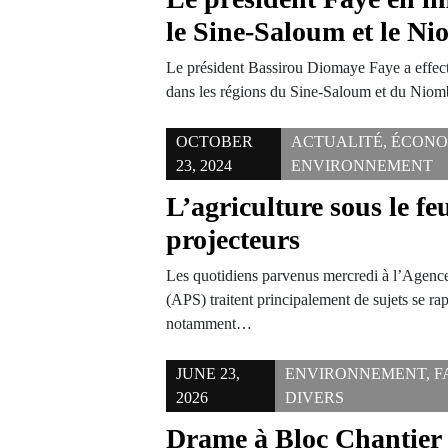
le Sine-Saloum et le N
Le président Bassirou Diomaye Faye a effect
dans les régions du Sine-Saloum et du Nio
OCTOBER
ACTUALITÉ
,
ÉCONO
23, 2024
ENVIRONNEMENT
L’agriculture sous le fe
projecteurs
Les quotidiens parvenus mercredi à l’Agence
(APS) traitent principalement de sujets se rap
notamment…
JUNE 23,
ENVIRONNEMENT
,
F
2026
DIVERS
Drame à Bloc Chantier 