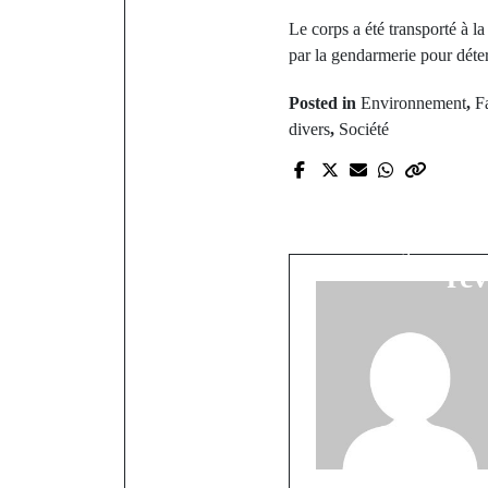
​Le corps a été transporté à 
par la gendarmerie pour déte
Posted in
Environnement
,
Fa
divers
,
Société
P
Le Pakao en
Alkaly Bamb
rév