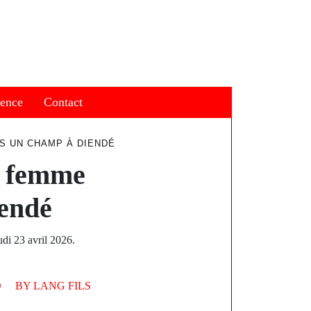
ience
Contact
S UN CHAMP À DIENDÉ
e femme
iendé
di 23 avril 2026.
D
BY
LANG FILS