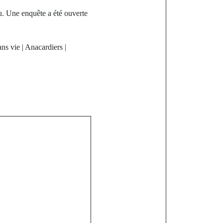
. Une enquête a été ouverte
ns vie | Anacardiers |
st
iel de Médina
u cœur de la
égal 2050