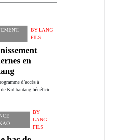
NEMENT
,
BY
LANG
FILS
inissement
dernes en
tang
rogramme d’accès à
e de Kolibantang bénéficie
BY
NCE
,
LANG
KAO
FILS
le bac de