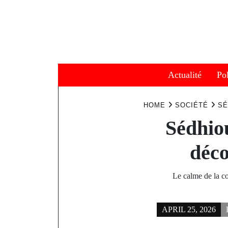
Skip
to
content
Actualité
Pol
HOME
SOCIÉTÉ
SÉ
Sédhio
déco
​Le calme de la 
APRIL 25, 2026