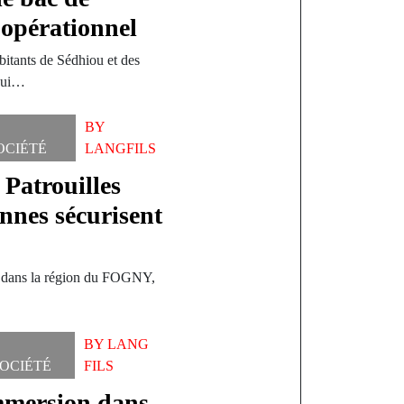
opérationnel
abitants de Sédhiou et des
 qui…
BY
OCIÉTÉ
LANGFILS
 Patrouilles
nnes sécurisent
té dans la région du FOGNY,
BY
LANG
OCIÉTÉ
FILS
mmersion dans