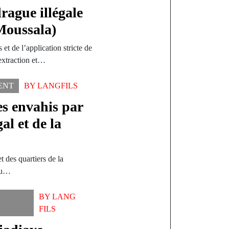
ague illégale
Moussala)
 et de l’application stricte de
’extraction et…
ENT
BY
LANGFILS
es envahis par
al et de la
 des quartiers de la
 du…
BY
LANG
FILS