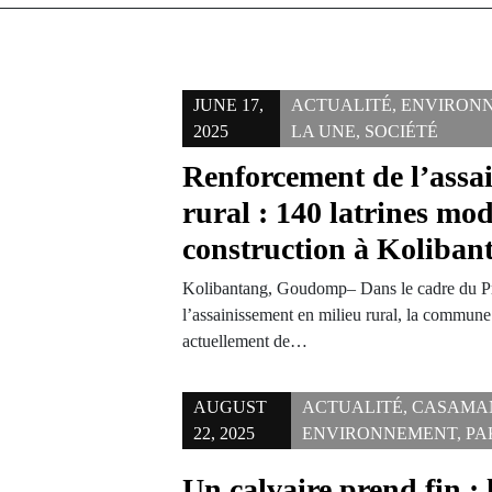
JUNE 17,
ACTUALITÉ
,
ENVIRON
2025
LA UNE
,
SOCIÉTÉ
Renforcement de l’assa
rural : 140 latrines mo
construction à Koliban
Kolibantang, Goudomp– Dans le cadre du P
l’assainissement en milieu rural, la commun
actuellement de…
AUGUST
ACTUALITÉ
,
CASAMA
22, 2025
ENVIRONNEMENT
,
PA
Un calvaire prend fin : 