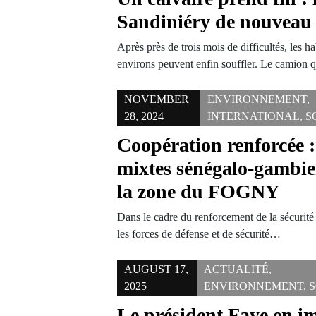
Sandiniéry de nouveau 
Après près de trois mois de difficultés, les h
environs peuvent enfin souffler. Le camion
NOVEMBER
ENVIRONNEMENT
,
28, 2024
INTERNATIONAL
,
S
Coopération renforcée :
mixtes sénégalo-gambie
la zone du FOGNY
Dans le cadre du renforcement de la sécuri
les forces de défense et de sécurité…
AUGUST 17,
ACTUALITÉ
,
2025
ENVIRONNEMENT
,
S
Le président Faye en i