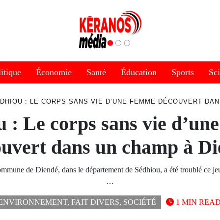
itique
Économie
Santé
Éducation
Sports
Sc
DHIOU : LE CORPS SANS VIE D’UNE FEMME DÉCOUVERT DAN
u : Le corps sans vie d’un
uvert dans un champ à D
commune de Diendé, dans le département de Sédhiou, a été troublé ce jeu
…
ENVIRONNEMENT
,
FAIT DIVERS
,
SOCIÉTÉ
1 MIN REA