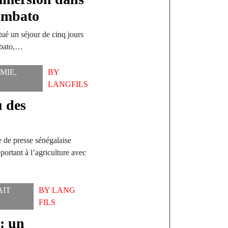
iombato
ué un séjour de cinq jours
mbato,…
MIE
,
BY
LANGFILS
u des
 de presse sénégalaise
portant à l’agriculture avec
AIT
BY
LANG
FILS
: un