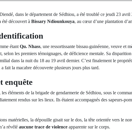
iendé, dans le département de Sédhiou, a été troublé ce jeudi 23 avril 
a été découvert à
Bissary Ndiounkouya
, au cœur d’une plantation d’an
identification
comme étant
Qu. Nhass
, une ressortissante bissau-guinéenne, veuve et m
t, selon les premiers témoignages, de déficience mentale. Sa disparition 
amilial dans la nuit du 18 au 19 avril dernier. C’est finalement le propri
 a fait la macabre découverte plusieurs jours plus tard.
et enquête
age, les éléments de la brigade de gendarmerie de Sédhiou, sous le comm
diatement rendus sur les lieux. Ils étaient accompagnés des sapeurs-po
ions matérielles, la dépouille gisait sur le dos, la tête orientée vers le n
 n’a révélé
aucune trace de violence
apparente sur le corps.