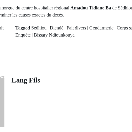
la morgue du centre hospitalier régional
Amadou Tidiane Ba
de Sédhiou
rminer les causes exactes du décès.
it
Tagged
Sédhiou | Diendé | Fait divers | Gendarmerie | Corps sa
Enquête | Bissary Ndiounkouya
rev Post
Next Po
 deuil, Arfang
L'éveil industr
o Touré tire sa
Yoro Foulah a
érence
Vision Sén
Lang Fils