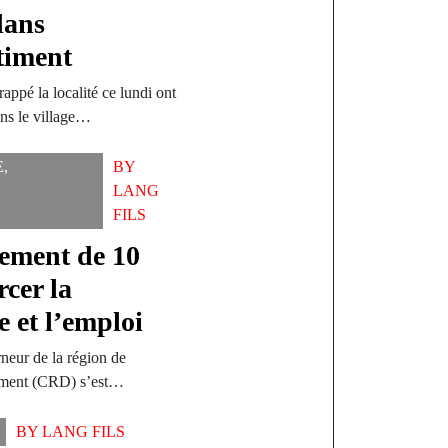
dans
timent
appé la localité ce lundi ont
ns le village…
E
,
BY
LANG
FILS
ment de 10
rcer la
e et l’emploi
neur de la région de
ement (CRD) s’est…
BY
LANG FILS