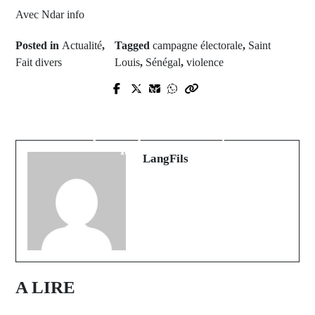
Avec Ndar info
Posted in
Actualité
,
Tagged
campagne électorale
,
Saint
Fait divers
Louis
,
Sénégal
,
violence
Prev Post
Next Post
OCI : Dakar et Nouackchot
Sommet arabo-islamique de Riyad :
réaffirment leur engagement à
Le Sénégal réaffirme son soutien à
renforcer leur coopération
la Palestine
LangFils
A LIRE