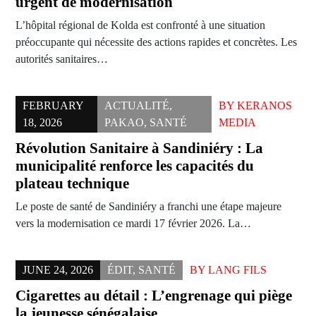
urgent de modernisation
L’hôpital régional de Kolda est confronté à une situation
préoccupante qui nécessite des actions rapides et concrètes. Les
autorités sanitaires…
FEBRUARY
ACTUALITÉ
,
BY
KERANOS
18, 2026
PAKAO
,
SANTÉ
MEDIA
Révolution Sanitaire à Sandiniéry : La
municipalité renforce les capacités du
plateau technique
Le poste de santé de Sandiniéry a franchi une étape majeure
vers la modernisation ce mardi 17 février 2026. La…
JUNE 24, 2026
ÉDIT
,
SANTÉ
BY
LANG FILS
Cigarettes au détail : L’engrenage qui piège
la jeunesse sénégalaise