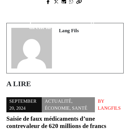
Next Post
Prev Post
Inondations dans le bassin de
Démantèlement d'un réseau de
l'Anambé : les producteurs de riz
proxénétisme à Kédougou
tirent la sonnette d'alarme
Lang Fils
A LIRE
SEPTEMBER
ACTUALITÉ
,
BY
20, 2024
ÉCONOMIE
,
SANTÉ
LANGFILS
Saisie de faux médicaments d’une
contrevaleur de 620 millions de francs