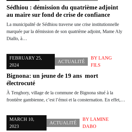
Sédhiou : démission du quatrième adjoint
au maire sur fond de crise de confiance
La municipalité de Sédhiou traverse une crise institutionnelle
marquée par la démission de son quatrième adjoint, Mame Aly
Diallo, à…
FEBRUARY 25,
BY
LANG
ACTUALITÉ
2024
FILS
Bignona: un jeune de 19 ans mort
électrocuté
À Tenghory, village de la commune de Bignona situé à la
frontière gambienne, c’est l’émoi et la consternation. En effet,…
MARCH 10,
BY
LAMINE
ACTUALITÉ
2023
DABO