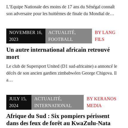
L’Equipe Nationale des moins de 17 ans du Sénégal connaît
son adversaire pour les huitièmes de finale du Mondial de…
NOVEMBER 16,
ACTUALITÉ
,
BY
LANG
2023
FOOTBALL
FILS
Un autre international africain retrouvé
mort
Le club de Supersport United (D1 sud-africaine) a annoncé le
décès de son ancien gardien zimbabwéen George Chigova. Il
a…
JULY 15,
ACTUALITÉ
,
BY
KERANOS
2024
INTERNATIONAL
MEDIA
Afrique du Sud : Six pompiers périssent
dans des feux de forêt au KwaZulu-Nata